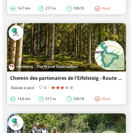
14,7 km
217 m
03h18
Hard
Germany - The Travel Destination
Chemin des partenaires de l'Eifelsteig - Route des jonquilles
Balade à pied
·
0
·
14,8 km
217 m
03h18
Hard