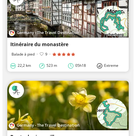
Germany - The Travel Destination
Itinéraire du monastère
Balade à pied
·
9
·
22,2 km
523 m
05h18
Extreme
Germany - The Travel Destination