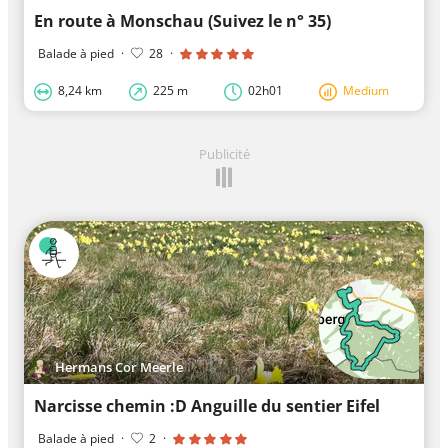
En route à Monschau (Suivez le n° 35)
Balade à pied
·
28
·
8,24 km
225 m
02h01
Medium
Publicité
Hermans Cor Meerle
Narcisse chemin :D Anguille du sentier Eifel
Balade à pied
·
2
·