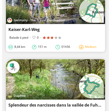
Germany - The Travel Destination
Kaiser-Karl-Weg
Balade à pied
·
0
·
8,44 km
151 m
01h56
Medium
Daphne
Splendeur des narcisses dans la vallée de Fuhrts et Perlenbach