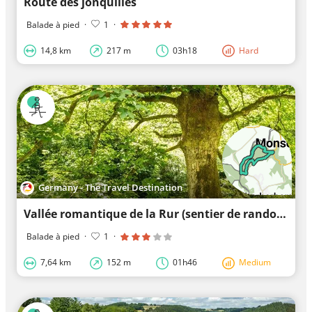
Route des jonquilles
Balade à pied
·
1
·
14,8 km
217 m
03h18
Hard
Germany - The Travel Destination
Vallée romantique de la Rur (sentier de randonnée circulaire 55)
Balade à pied
·
1
·
7,64 km
152 m
01h46
Medium