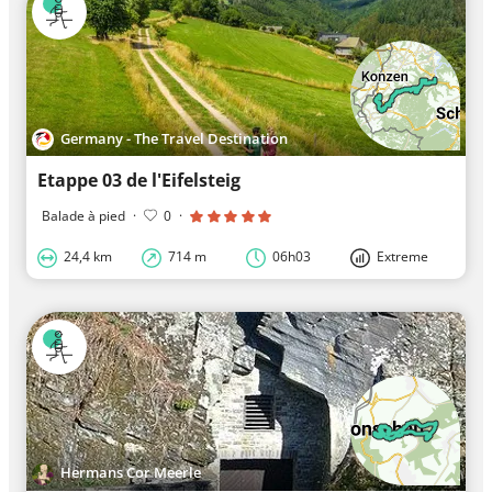
Germany - The Travel Destination
Etappe 03 de l'Eifelsteig
Balade à pied
·
0
·
24,4 km
714 m
06h03
Extreme
Hermans Cor Meerle