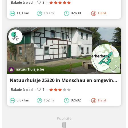
Balade à pied
·
3
·
11,1 km
183 m
02h30
Hard
natuurhuisje.be
Natuurhuisje 25320 in Monschau en omgeving verkennen
Balade à pied
·
1
·
8,87 km
162 m
02h02
Hard
Publicité