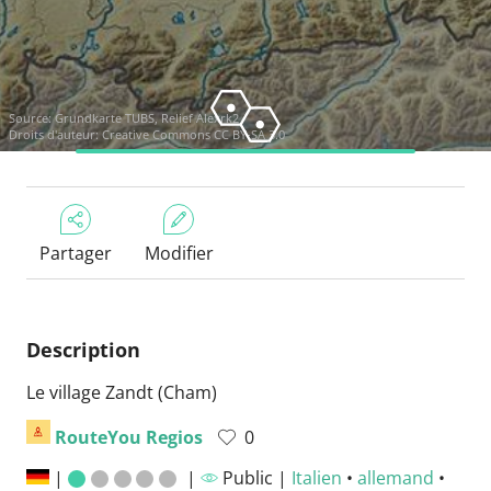
Source:
Grundkarte TUBS, Relief Alexrk2
Droits d'auteur:
Creative Commons CC BY-SA 3.0
Partager
Modifier
Description
Le village Zandt (Cham)
RouteYou Regios
0
|
|
Public |
Italien
•
allemand
•