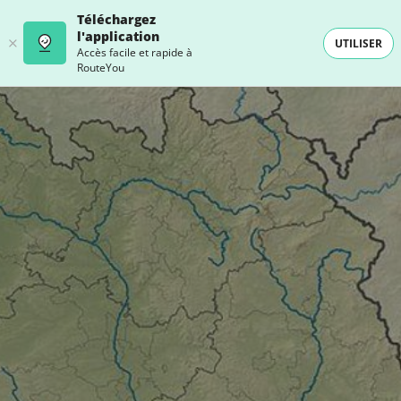
Téléchargez
l'application
UTILISER
Accès facile et rapide à
RouteYou