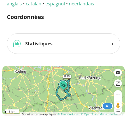
anglais
•
catalan
•
espagnol
•
néerlandais
Coordonnées
Statistiques
5 km
Données cartographiques
© Thunderforest
© OpenStreetMap contributors