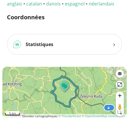
anglais
•
catalan
•
danois
•
espagnol
•
néerlandais
Coordonnées
Statistiques
5 km
Données cartographiques
© Thunderforest
© OpenStreetMap contributors