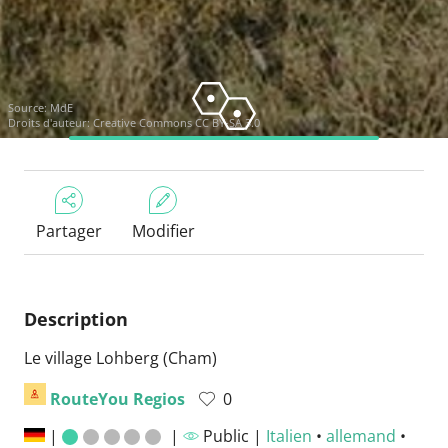
Source:
MdE
Droits d'auteur:
Creative Commons CC BY-SA 3.0
Partager
Modifier
Description
Le village Lohberg (Cham)
RouteYou Regios
0
|
|
Public |
Italien
•
allemand
•