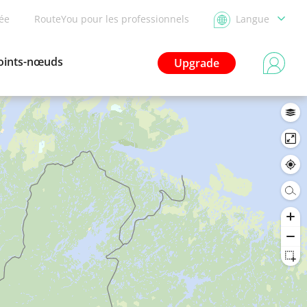
dée
RouteYou pour les professionnels
Langue
oints-nœuds
Upgrade