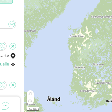
carte
uelle
50 km