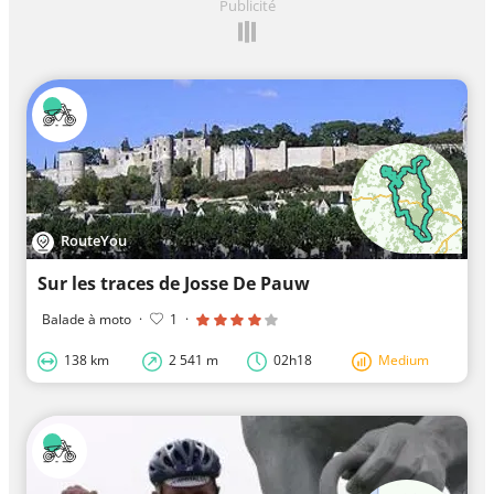
Publicité
RouteYou
Sur les traces de Josse De Pauw
Balade à moto
·
1
·
138 km
2 541 m
02h18
Medium