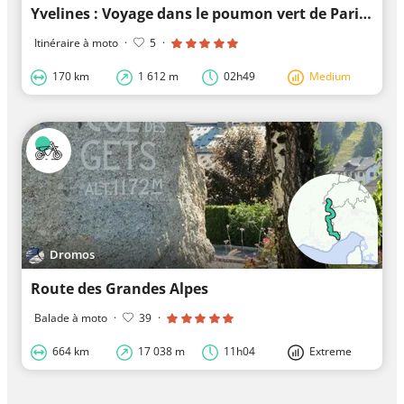
Yvelines : Voyage dans le poumon vert de Paris
Itinéraire à moto
·
5
·
170 km
1 612 m
02h49
Medium
Dromos
Route des Grandes Alpes
Balade à moto
·
39
·
664 km
17 038 m
11h04
Extreme