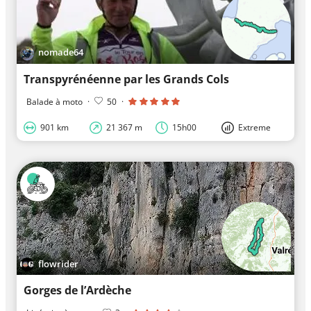
nomade64
Transpyrénéenne par les Grands Cols
Balade à moto
·
50
·
901 km
21 367 m
15h00
Extreme
flowrider
Gorges de l’Ardèche