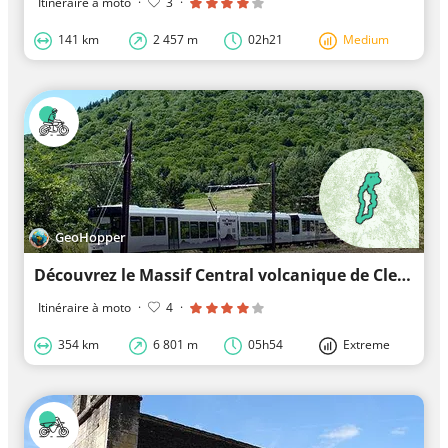
Itinéraire à moto
·
3
·
141 km
2 457 m
02h21
Medium
GeoHopper
Découvrez le Massif Central volcanique de Clermont-Ferrand
Itinéraire à moto
·
4
·
354 km
6 801 m
05h54
Extreme