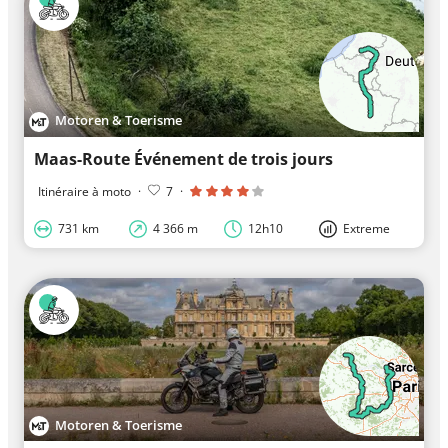
Motoren & Toerisme
Maas-Route Événement de trois jours
Itinéraire à moto
·
7
·
731 km
4 366 m
12h10
Extreme
Motoren & Toerisme