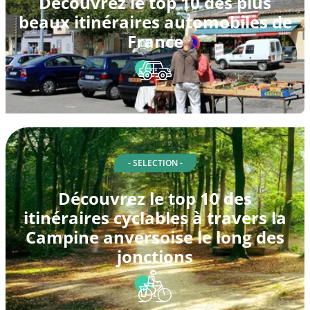
Découvrez le top 10 des plus
beaux itinéraires automobiles de
France
- SELECTION -
Découvrez le top 10 des
itinéraires cyclables à travers la
Campine anversoise le long des
jonctions