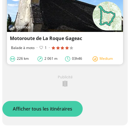
Dromos
Motoroute de La Roque Gageac
Balade à moto
·
1
·
226 km
2 061 m
03h46
Medium
Publicité
Afficher tous les itinéraires