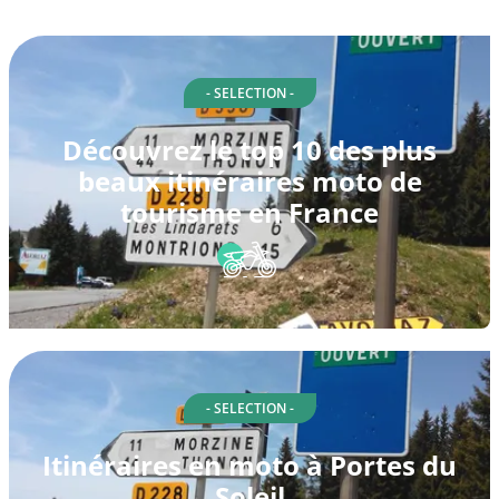
- SELECTION -
Découvrez le top 10 des plus
beaux itinéraires moto de
tourisme en France
- SELECTION -
Itinéraires en moto à Portes du
Soleil