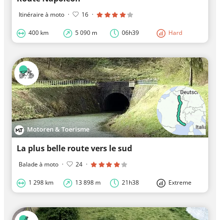
Itinéraire à moto
·
16
·
400 km
5 090 m
06h39
Hard
Motoren & Toerisme
La plus belle route vers le sud
Balade à moto
·
24
·
1 298 km
13 898 m
21h38
Extreme