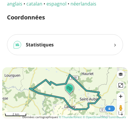
anglais
•
catalan
•
espagnol
•
néerlandais
Coordonnées
Statistiques
2 km
Données cartographiques
© Thunderforest
© OpenStreetMap contributors