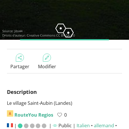
Source:
Jibi44
Droits d'auteur:
Creative Commons CC BY-SA 4.0
Partager
Modifier
Description
Le village Saint-Aubin (Landes)
RouteYou Regios
0
|
|
Public |
Italien
•
allemand
•