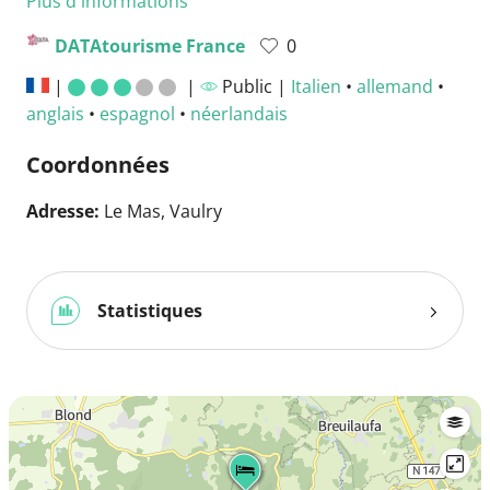
Plus d'informations
DATAtourisme France
0
|
|
Public |
Italien
•
allemand
•
anglais
•
espagnol
•
néerlandais
Coordonnées
Adresse:
Le Mas, Vaulry
Statistiques