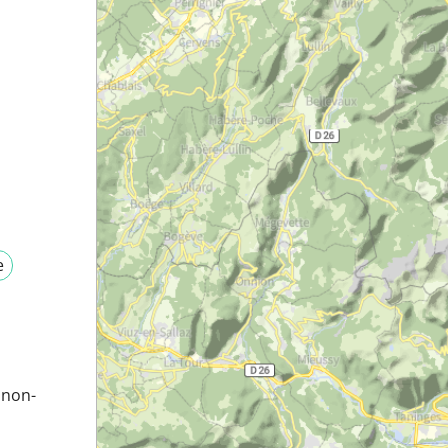
e
onon-