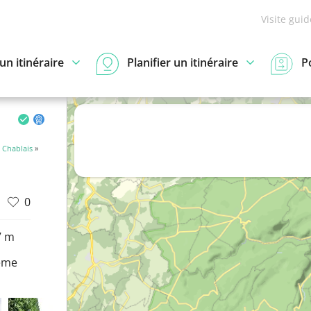
Visite gui
n itinéraire
Planifier un itinéraire
P
Chablais
»
0
7 m
eme