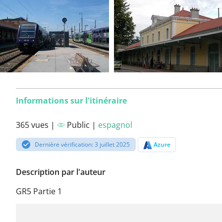
Informations sur l'itinéraire
365 vues |
Public |
espagnol
Dernière vérification: 3 juillet 2025
Azure
Description par l'auteur
GR5 Partie 1