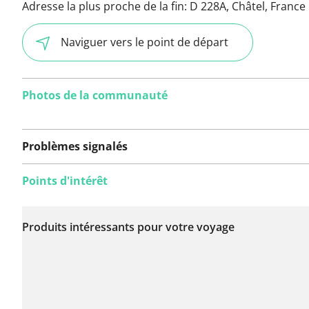
Adresse la plus proche de la fin:
D 228A, Châtel, France
Naviguer vers le point de départ
Photos de la communauté
Problèmes signalés
Points d'intérêt
Aucun problème n'a
encore été signalé sur
Produits intéressants pour votre voyage
cet itinéraire.
Vous avez remarqué quelque chose sur cet itinéraire ?