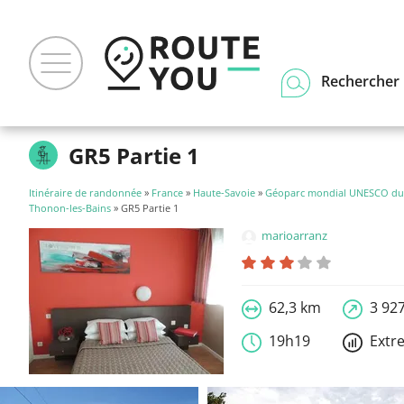
Rechercher u
GR5 Partie 1
Itinéraire de randonnée
»
France
»
Haute-Savoie
»
Géoparc mondial UNESCO du 
Thonon-les-Bains
» GR5 Partie 1
marioarranz
62,3 km
3 92
19h19
Extr