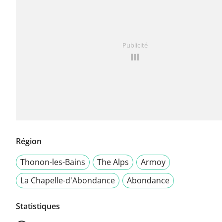
Publicité
Région
Thonon-les-Bains
The Alps
Armoy
La Chapelle-d'Abondance
Abondance
Statistiques