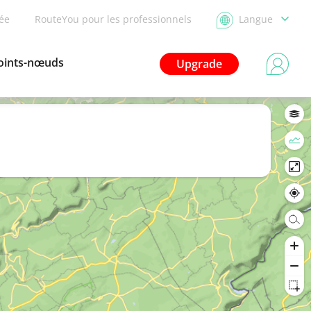
dée
RouteYou pour les professionnels
Langue
oints-nœuds
Upgrade