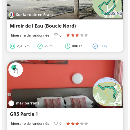
Sur la route en France
Miroir de l'Eau (Boucle Nord)
Itinéraire de randonnée
·
0
·
2,91 km
29 m
00h37
Easy
marioarranz
GR5 Partie 1
Itinéraire de randonnée
·
0
·