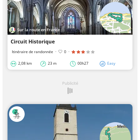
Sur la route en France
Circuit Historique
Itinéraire de randonnée
·
0
·
2,08 km
23 m
00h27
Easy
Publicité