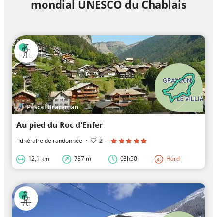
mondial UNESCO du Chablais
Pascal Brackman
Au pied du Roc d'Enfer
Itinéraire de randonnée
·
2
·
12,1 km
787 m
03h50
Hard