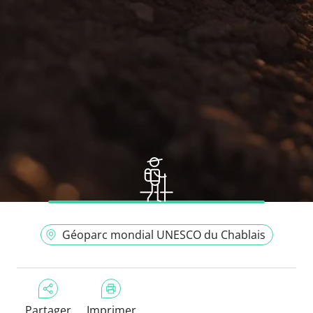
Géoparc mondial UNESCO du Chablais
Partager
Imprimer