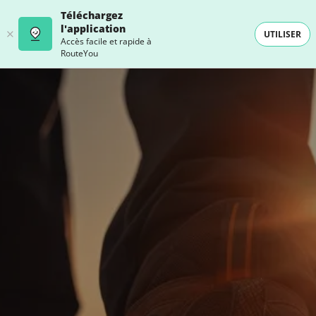
Téléchargez
l'application
UTILISER
Accès facile et rapide à
RouteYou
- SELECTION -