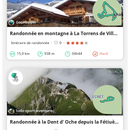
GeoHopper
Randonnée en montagne à La Torrens de Villapeyron
Itinéraire de randonnée
·
0
·
15,9 km
938 m
04h44
Hard
ludo-sport-aventure
Randonnée à la Dent d' Oche depuis la Fétiuère Bernex / Haute Savoie