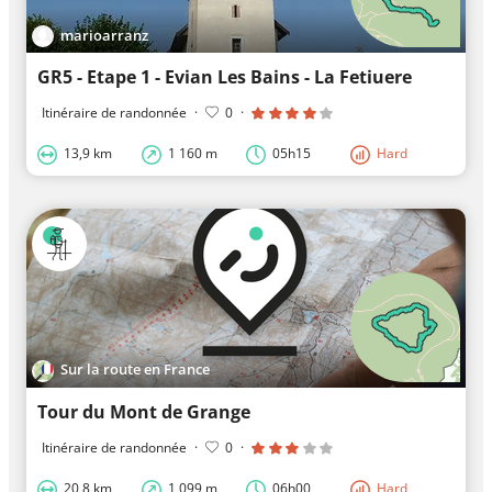
marioarranz
GR5 - Etape 1 - Evian Les Bains - La Fetiuere
Itinéraire de randonnée
·
0
·
13,9 km
1 160 m
05h15
Hard
Sur la route en France
Tour du Mont de Grange
Itinéraire de randonnée
·
0
·
20,8 km
1 099 m
06h00
Hard