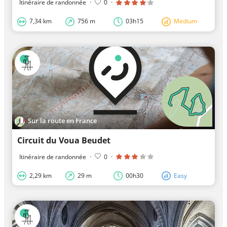
Itinéraire de randonnée
·
0
·
7,34 km
756 m
03h15
Medium
Sur la route en France
Circuit du Voua Beudet
Itinéraire de randonnée
·
0
·
2,29 km
29 m
00h30
Easy