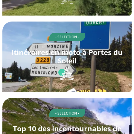
- SELECTION -
Itinéraires en moto à Portes du
Soleil
- SELECTION -
Top 10 des incontournables de