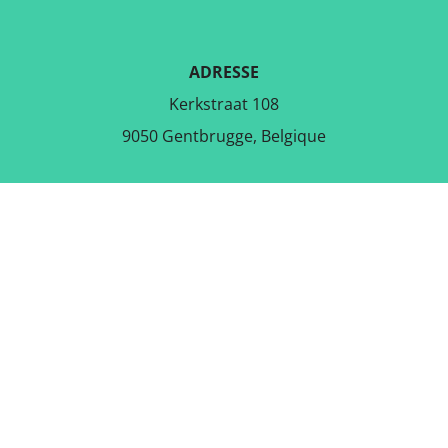
ADRESSE
Kerkstraat 108
9050 Gentbrugge, Belgique
TÉLÉCHARGER L'APPLICATION
GRATUITE