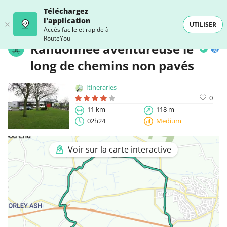
Téléchargez
l'application
UTILISER
Accès facile et rapide à
RouteYou
Randonnée aventureuse le
long de chemins non pavés
Itineraries
0
11 km
118 m
02h24
Medium
Voir sur la carte interactive