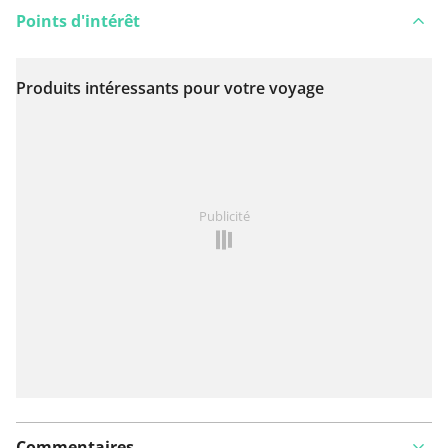
Points d'intérêt
Produits intéressants pour votre voyage
Voir sur la carte
Vous avez remarqué quelque chose sur cet itinéraire ?
Publicité
Ajouter rapport
Commentaires