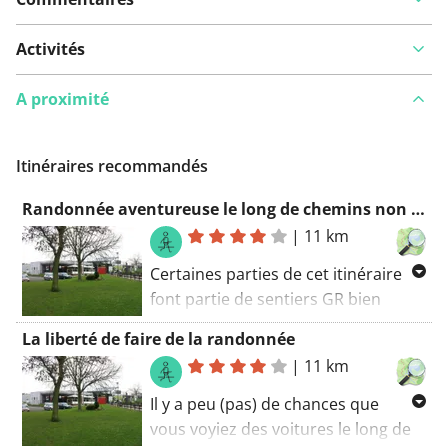
Activités
A proximité
Itinéraires recommandés
Randonnée aventureuse le long de chemins non pavés
|
11 km
Certaines parties de cet itinéraire
font partie de sentiers GR bien
connus (vous verrez les marquages
La liberté de faire de la randonnée
rouge et blanc le long de la route). Il
|
11 km
y a peu (aucune) chance que vous
croisiez des voitures sur cet
Il y a peu (pas) de chances que
itinéraire. Le chemin de randonnée
vous voyiez des voitures le long de