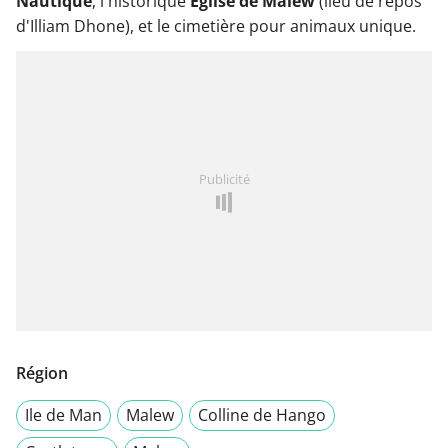
Nautique
, l'historique
Église de Malew
(lieu de repos
d'Illiam Dhone), et le cimetière pour animaux unique.
Publicité
Région
Ile de Man
Malew
Colline de Hango