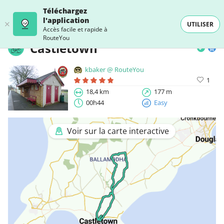
Téléchargez
l'application
UTILISER
Accès facile et rapide à
RouteYou
Castletown
kbaker @ RouteYou
1
18,4 km
177 m
00h44
Easy
Voir sur la carte interactive