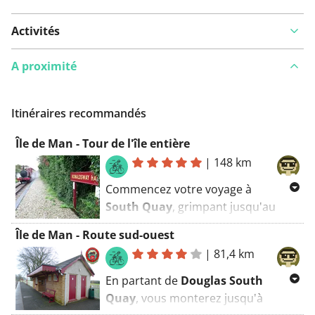
Activités
A proximité
Itinéraires recommandés
Île de Man - Tour de l'île entière
|
148 km
Commencez votre voyage à
South Quay
, grimpant jusqu'au
point de vue de
Douglas Head
pour
Île de Man - Route sud-ouest
un adieu panoramique à la capitale.
|
81,4 km
Votre direction sud vous emmène à
travers les rues médiévales de
En partant de
Douglas South
Castletown
et continue vers la
Quay
, vous monterez jusqu'à
descente dramatique de
Howe