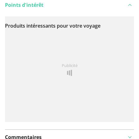
Points d'intérêt
Produits intéressants pour votre voyage
Voir sur la carte
Vous avez remarqué quelque chose sur cet itinéraire ?
Publicité
Ajouter rapport
Commentaires