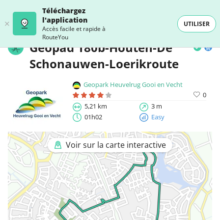
Téléchargez
l'application
UTILISER
Accès facile et rapide à
RouteYou
Geopad 180b-Houten-De
Schonauwen-Loerikroute
Geopark Heuvelrug Gooi en Vecht
0
5,21 km
3 m
01h02
Easy
Voir sur la carte interactive