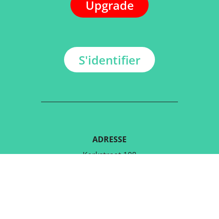
Upgrade
S'identifier
ADRESSE
Kerkstraat 108
9050 Gentbrugge, Belgique
TÉLÉCHARGER L'APPLICATION