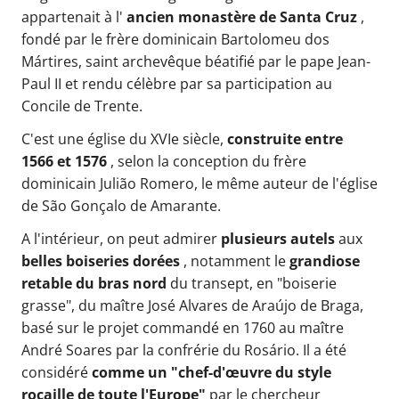
appartenait à l'
ancien monastère de Santa Cruz
,
fondé par le frère dominicain Bartolomeu dos
Mártires, saint archevêque béatifié par le pape Jean-
Paul II et rendu célèbre par sa participation au
Concile de Trente.
C'est une église du XVIe siècle,
construite entre
1566 et 1576
, selon la conception du frère
dominicain Julião Romero, le même auteur de l'église
de São Gonçalo de Amarante.
A l'intérieur, on peut admirer
plusieurs autels
aux
belles boiseries dorées
, notamment le
grandiose
retable du bras nord
du transept, en "boiserie
grasse", du maître José Alvares de Araújo de Braga,
basé sur le projet commandé en 1760 au maître
André Soares par la confrérie du Rosário. Il a été
considéré
comme un "chef-d'œuvre du style
rocaille de toute l'Europe"
par le chercheur