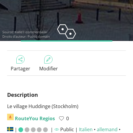
Source:
Kalle1~commonswiki
Droits d'auteur: Public domain
Partager
Modifier
Description
Le village Huddinge (Stockholm)
RouteYou Regios
0
|
|
Public |
Italien
•
allemand
•