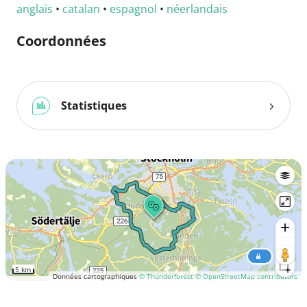
anglais
•
catalan
•
espagnol
•
néerlandais
Coordonnées
Statistiques
5 km
Données cartographiques
© Thunderforest
© OpenStreetMap contributors