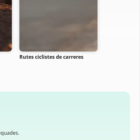
Rutes ciclistes de carreres
Rutes de motoc
equades.