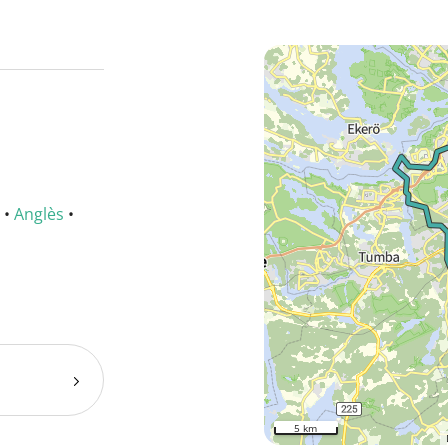
•
Anglès
•
5 km