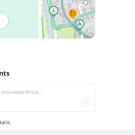
nts
aris.