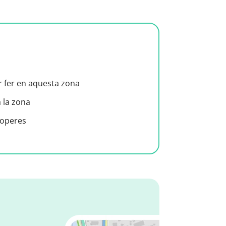
er fer en aquesta zona
a la zona
roperes