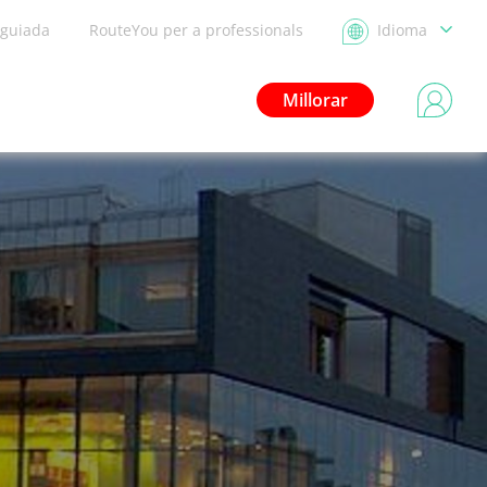
 guiada
RouteYou per a professionals
Idioma
Millorar