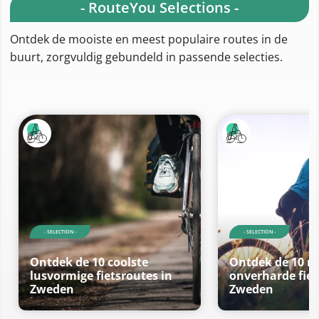
- RouteYou Selections -
Ontdek de mooiste en meest populaire routes in de
buurt, zorgvuldig gebundeld in passende selecties.
- SELECTION -
- SELECTION -
Ontdek de 10 coolste
Ontdek de 10 m
lusvormige fietsroutes in
onverharde fiet
Zweden
Zweden