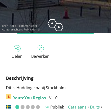
Bron:
Kalle1~commonswiki
Auteursrechten: Public domain
Delen
Bewerken
Beschrijving
Dit is Huddinge nabij Stockholm
RouteYou Regios
0
|
|
Publiek |
Catalaans
•
Duits
•