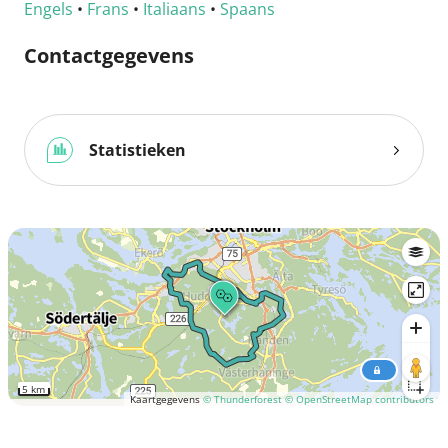
Engels
•
Frans
•
Italiaans
•
Spaans
Contactgegevens
Statistieken
5 km
Kaartgegevens
© Thunderforest
© OpenStreetMap contributors