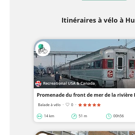
Itinéraires à vélo à H
Recreational USA & Canada
Promenade du front de mer de la rivière
Balade à vélo
·
0
·
14 km
51 m
00h56