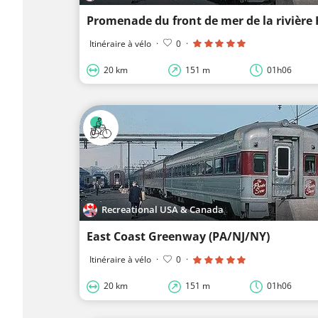
Promenade du front de mer de la rivière
Itinéraire à vélo
·
0
·
20 km
151 m
01h06
Recreational USA & Canada
East Coast Greenway (PA/NJ/NY)
Itinéraire à vélo
·
0
·
20 km
151 m
01h06