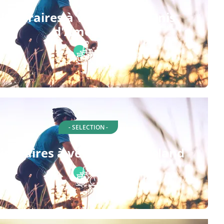
Itinéraires à vélo à États-Unis
d'Amérique
- SELECTION -
tinéraires à vélo à Staten Island