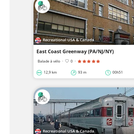
Recreational USA & Canada
East Coast Greenway (PA/NJ/NY)
Balade à vélo
·
0
·
12,9 km
93 m
00h51
Recreational USA & Canada