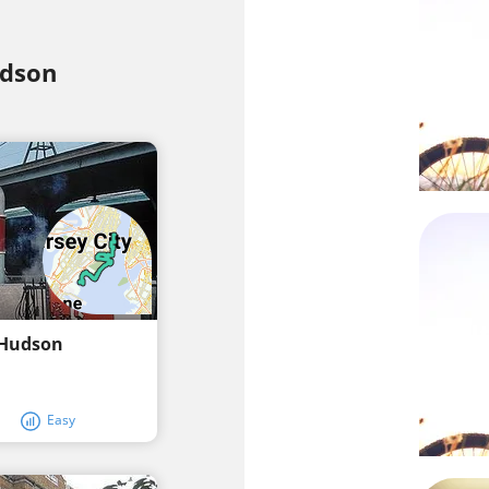
udson
I
 Hudson
Easy