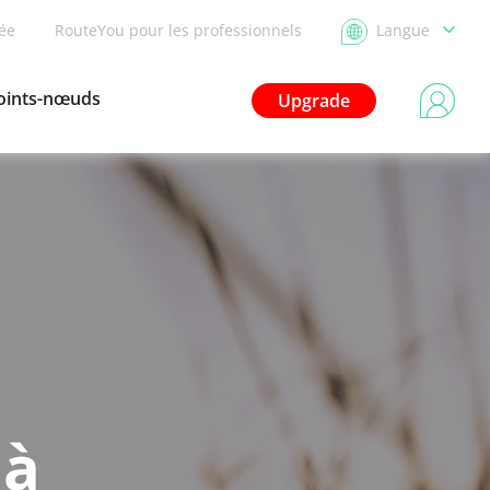
dée
RouteYou pour les professionnels
Langue
oints-nœuds
Upgrade
 à