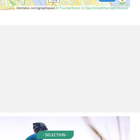
Données cartographiques
© Thunderforest
© OpenStreetMap contributors
- SELECTION -