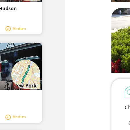
 Hudson
Medium
Ch
Medium