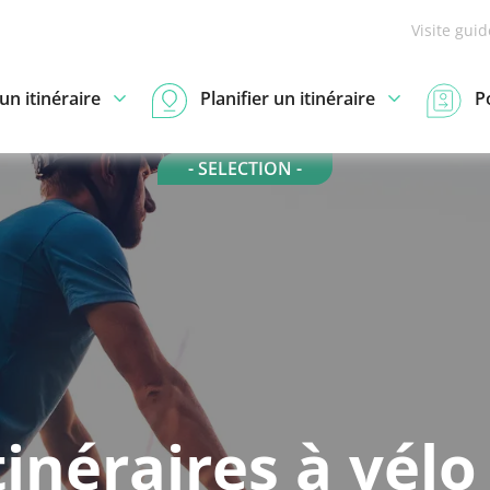
Visite gui
n itinéraire
Planifier un itinéraire
P
- SELECTION -
tinéraires à vélo