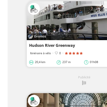
Dromos
Hudson River Greenway
Itinéraire à vélo
·
0
·
20,4 km
237 m
01h08
Publicité