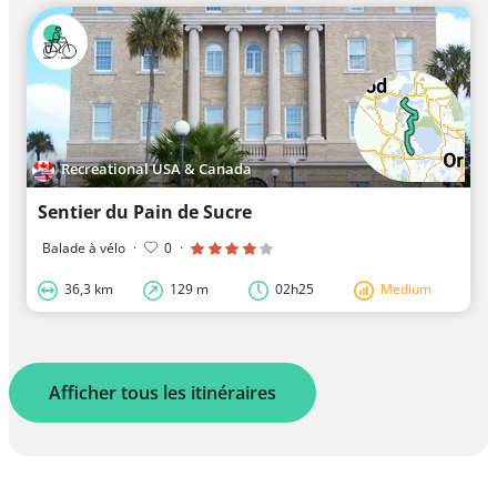
Recreational USA & Canada
Sentier du Pain de Sucre
Balade à vélo
·
0
·
36,3 km
129 m
02h25
Medium
Afficher tous les itinéraires