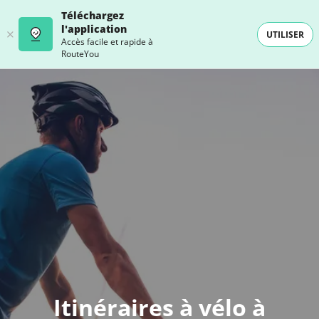
Téléchargez
l'application
UTILISER
Accès facile et rapide à
RouteYou
- SELECTION -
Itinéraires à vélo à