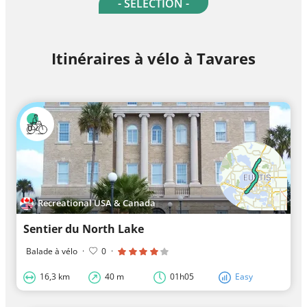
- SELECTION -
Itinéraires à vélo à Tavares
Recreational USA & Canada
Sentier du North Lake
Balade à vélo
·
0
·
16,3 km
40 m
01h05
Easy