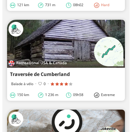
121 km
731 m
08h02
Hard
Recreational USA & Canada
Traversée de Cumberland
Balade à vélo
·
0
·
150 km
1 236 m
09h58
Extreme