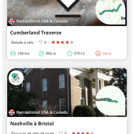
Recreational USA & Canada
Cumberland Traverse
Balade à vélo
·
0
·
108 km
966 m
07h12
Hard
Recreational USA & Canada
Nashville à Bristol
Parcours de vélo de route
·
0
·