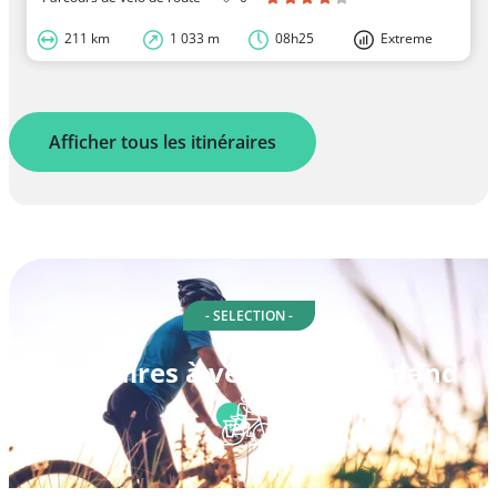
211 km
1 033 m
08h25
Extreme
Afficher tous les itinéraires
- SELECTION -
Itinéraires à vélo à Cumberland