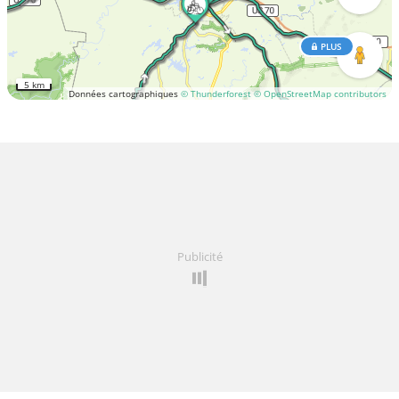
PLUS
5 km
Données cartographiques
© Thunderforest
© OpenStreetMap contributors
Publicité