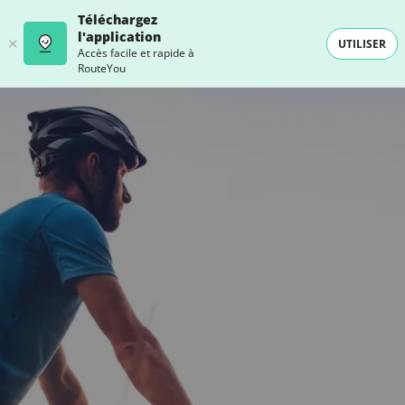
Téléchargez
l'application
UTILISER
Accès facile et rapide à
RouteYou
- SELECTION -