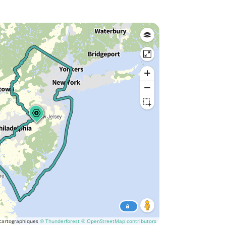
cartographiques
© Thunderforest
© OpenStreetMap contributors