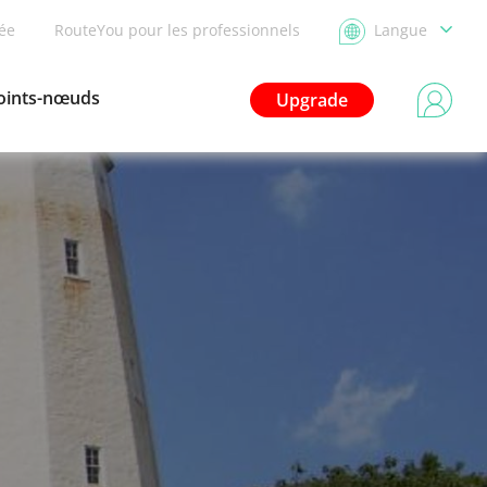
dée
RouteYou pour les professionnels
Langue
oints-nœuds
Upgrade