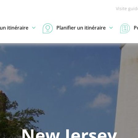
Visite gui
n itinéraire
Planifier un itinéraire
P
New Jersey