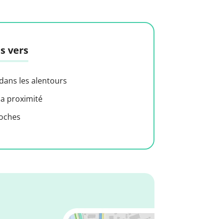
s vers
 dans les alentours
 a proximité
roches