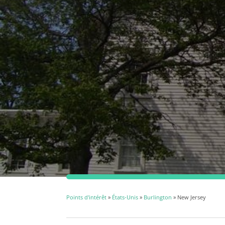
Points d'intérêt
»
États-Unis
»
Burlington
» New Jersey