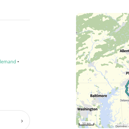
llemand
•
50 km
Données 