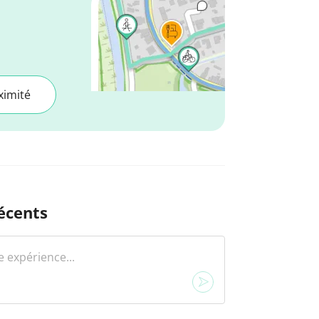
ximité
écents