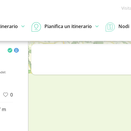
Visit
tinerario
Pianifica un itinerario
Nodi
del:
0
7 m
d