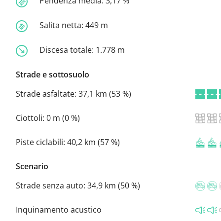
Pendenza media:
3,17 %
Salita netta:
449 m
Discesa totale:
1.778 m
Strade e sottosuolo
Strade asfaltate:
37,1 km (53 %)
Ciottoli:
0 m (0 %)
Piste ciclabili:
40,2 km (57 %)
Scenario
Strade senza auto:
34,9 km (50 %)
Inquinamento acustico