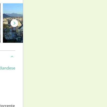
Olandese
 torrente