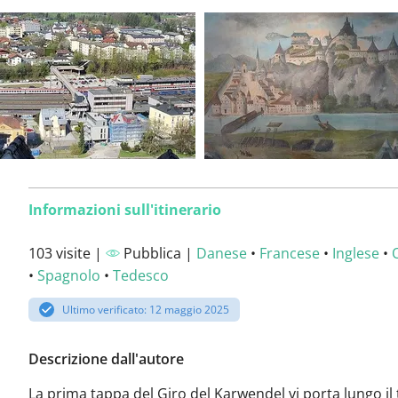
Informazioni sull'itinerario
103 visite |
Pubblica |
Danese
•
Francese
•
Inglese
•
•
Spagnolo
•
Tedesco
Ultimo verificato: 12 maggio 2025
Descrizione dall'autore
La prima tappa del Giro del Karwendel vi porta lungo il