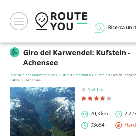
Ricerca un i
Giro del Karwendel: Kufstein -
Achensee
Itinerario per mountain bike
»
Austria
»
Unterinntal
»
Kufstein
» Giro del Karwen
Kufstein - Achensee
Visit Tirol
70,3 km
2.22
03o54
Har