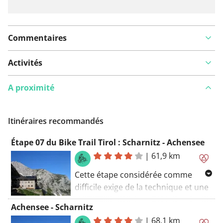
Commentaires
Activités
A proximité
Itinéraires recommandés
Étape 07 du Bike Trail Tirol : Scharnitz - Achensee
|
61,9 km
Cette étape considérée comme
difficile exige de la technique et une
bonne condition physique. Avec une
Achensee - Scharnitz
longueur de 60 kilomètres
|
68,1 km