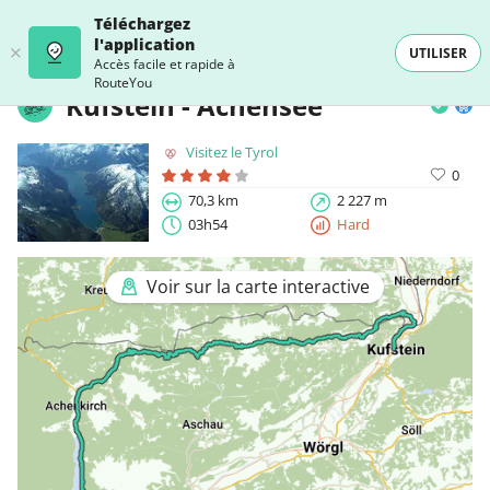
Téléchargez
l'application
UTILISER
Accès facile et rapide à
RouteYou
Kufstein - Achensee
Visitez le Tyrol
0
70,3 km
2 227 m
03h54
Hard
Voir sur la carte interactive