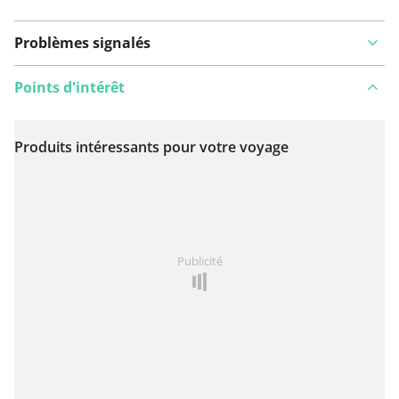
Problèmes signalés
Points d'intérêt
Produits intéressants pour votre voyage
Voir sur la carte
Vous avez remarqué quelque chose sur cet itinéraire ?
Publicité
Ajouter rapport