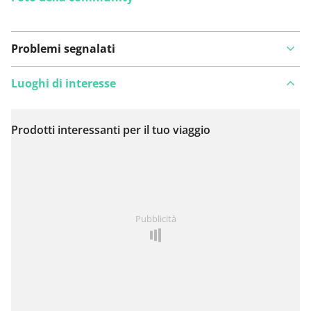
Problemi segnalati
Luoghi di interesse
Prodotti interessanti per il tuo viaggio
Visualizza sulla mappa
Hai notato qualcosa su questo itinerario?
Aggiungere
Pubblicità
un problema