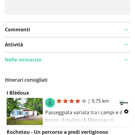
Commenti
Attività
Nelle vicinanze
Itinerari consigliati
I Blédoux
|
9,75 km
Passeggiata variata tra i campi e il
bosco. Il mulino di Monceau si
nasconde in un luogo idilliaco nella
Rochetau - Un percorso a piedi vertiginoso
valletta del Ruaumoulin. Poco oltre,