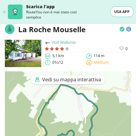
Scarica l'app
USA APP
RouteYou non è mai stato così
semplice
La Roche Mouselle
Visit Wallonia
0
5,1 km
114 m
01o12
Medium
Vedi su mappa interattiva