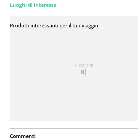
Luoghi di interesse
Non sono stati ancora
segnalati problemi su
Prodotti interessanti per il tuo viaggio
questo itinerario.
Hai notato qualcosa su questo itinerario?
Aggiungere 
Pubblicità
problema
Commenti