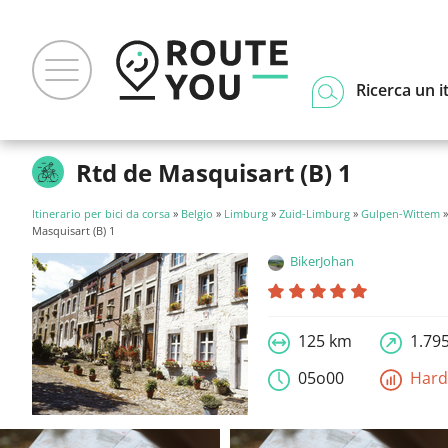
Ricerca un i
Rtd de Masquisart (B) 1
Itinerario per bici da corsa
»
Belgio
»
Limburg
»
Zuid-Limburg
»
Gulpen-Wittem
»
Masquisart (B) 1
BikerJohan
125 km
1.79
05o00
Har