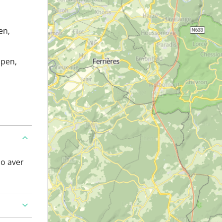
en,
lpen,
po aver