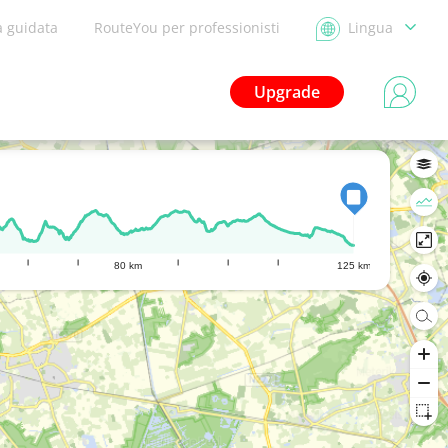
a guidata
RouteYou per professionisti
Lingua
Upgrade
80 km
125 km