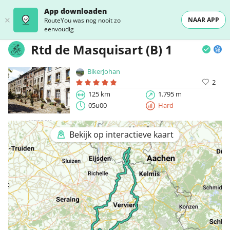
App downloaden
NAAR APP
RouteYou was nog nooit zo
eenvoudig
Rtd de Masquisart (B) 1
BikerJohan
2
125 km
1.795 m
05u00
Hard
Bekijk op interactieve kaart