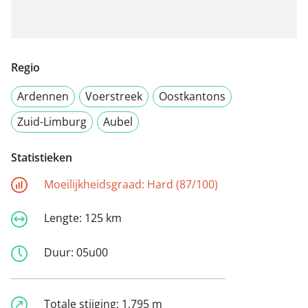
Regio
Ardennen
Voerstreek
Oostkantons
Zuid-Limburg
Aubel
Statistieken
Moeilijkheidsgraad:
Hard (87/100)
Lengte:
125 km
Duur:
05u00
Totale stijging:
1.795 m