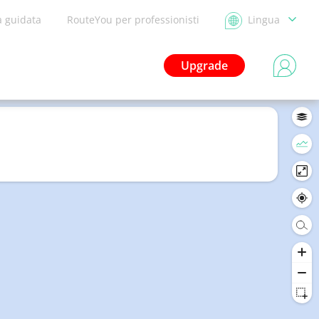
a guidata
RouteYou per professionisti
Lingua
Upgrade