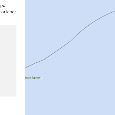
 poi
o a Ieper