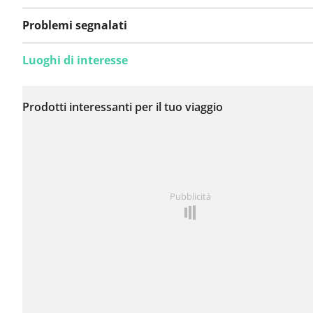
Problemi segnalati
Luoghi di interesse
Non sono stati ancora
segnalati problemi su
Prodotti interessanti per il tuo viaggio
questo itinerario.
Hai notato qualcosa su questo itinerario?
Aggiungere 
Pubblicità
problema