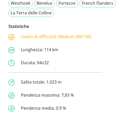
Westhoek
Benelux
Fortezze
French Flanders
La Terra delle Colline
Statistiche
Livello di difficoltà:
Medium (80/100)
Lunghezza:
114 km
Durata:
04o32
Salita totale:
1.023 m
Pendenza massima:
7,83 %
Pendenza media:
0,9 %