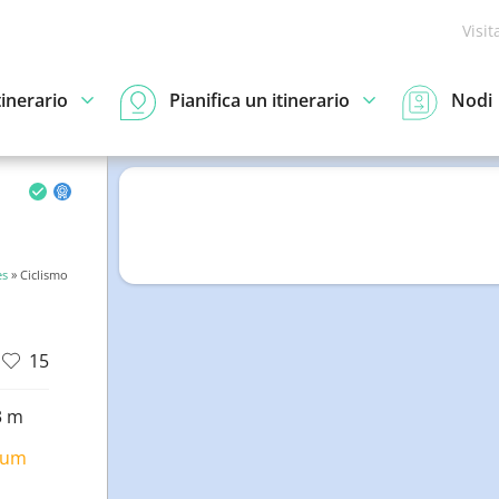
Visit
tinerario
Pianifica un itinerario
Nodi
es
» Ciclismo
15
3 m
ium