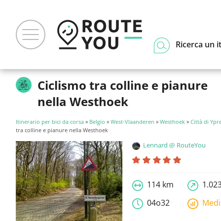
Ricerca un i
Ciclismo tra colline e pianure
nella Westhoek
Itinerario per bici da corsa
»
Belgio
»
West-Vlaanderen
»
Westhoek
»
Città di Ypr
tra colline e pianure nella Westhoek
Lennard @ RouteYou
114 km
1.02
04o32
Med