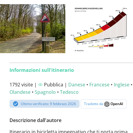
Informazioni sull'itinerario
1792 visite |
Pubblica |
Danese
•
Francese
•
Inglese
•
Olandese
•
Spagnolo
•
Tedesco
Ultimo verificato: 9 febbraio 2026
Tradotto da
OpenAI
Descrizione dall'autore
Itinerario in bicicletta impegnativo che ti porta prima