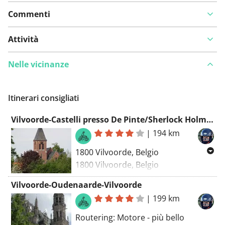
Commenti
Attività
Nelle vicinanze
Itinerari consigliati
Vilvoorde-Castelli presso De Pinte/Sherlock Holmes/Ghiaccio Brixius-Vilvoorde
|
194 km
1800 Vilvoorde, Belgio
1800 Vilvoorde, Belgio
Routering Motor - più bello
Vilvoorde-Oudenaarde-Vilvoorde
|
199 km
Routering: Motore - più bello