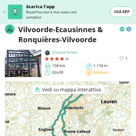
Scarica l'app
USA APP
RouteYou non è mai stato così
semplice
Vilvoorde-Ecausinnes &
Ronquières-Vilvoorde
Chantal Smets
1
159 km
1.174 m
02o39
Medium
Vedi su mappa interattiva