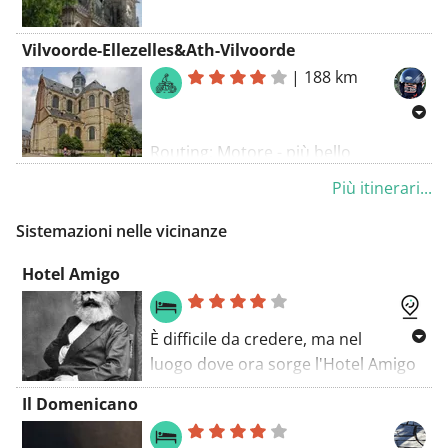
Vilvoorde-Ellezelles&Ath-Vilvoorde
|
188 km
Routing: Motore - più bello
Più itinerari...
Sistemazioni nelle vicinanze
Hotel Amigo
È difficile da credere, ma nel
luogo dove ora sorge l'Hotel Amigo
c'era un carcere. E questo aveva
Il Domenicano
anche un detenuto molto famoso,
anche se solo per un brevissimo