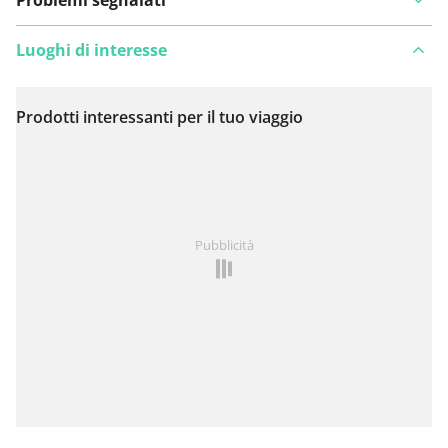
Luoghi di interesse
Prodotti interessanti per il tuo viaggio
Visualizza sulla mappa
Hai notato qualcosa su questo itinerario?
Aggiungere
Pubblicità
un problema