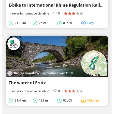
E-bike to International Rhine Regulation Railway (child friendly)
Itinerario ricreativo ciclabile
·
0
·
21,7 km
75 m
01o26
Easy
Recreational cycling routes from OCM
The water of Frutz
Itinerario ricreativo ciclabile
·
0
·
31,4 km
133 m
02o05
Medium