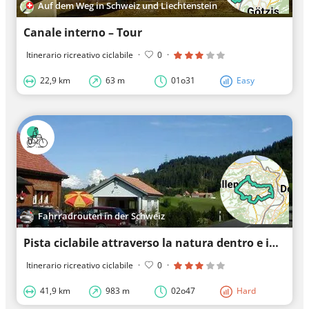
Auf dem Weg in Schweiz und Liechtenstein
Canale interno – Tour
Itinerario ricreativo ciclabile
·
0
·
22,9 km
63 m
01o31
Easy
Fahrradrouten in der Schweiz
Pista ciclabile attraverso la natura dentro e intorno al Passo Ruppen
Itinerario ricreativo ciclabile
·
0
·
41,9 km
983 m
02o47
Hard