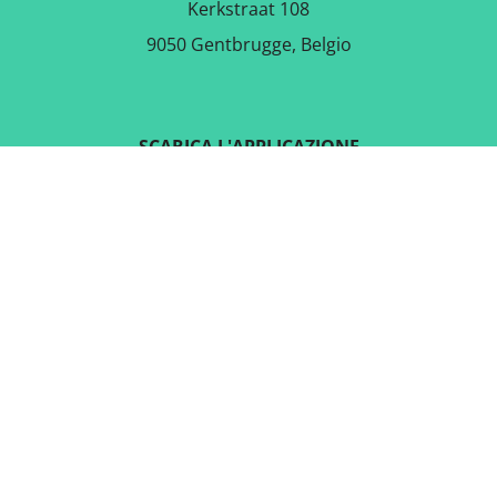
Kerkstraat 108
9050 Gentbrugge, Belgio
SCARICA L'APPLICAZIONE
GRATUITA
SEGUICI