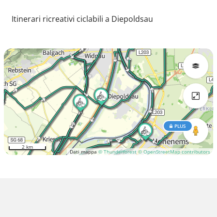
Itinerari ricreativi ciclabili a Diepoldsau
PLUS
2 km
Dati mappa
© Thunderforest
© OpenStreetMap contributors