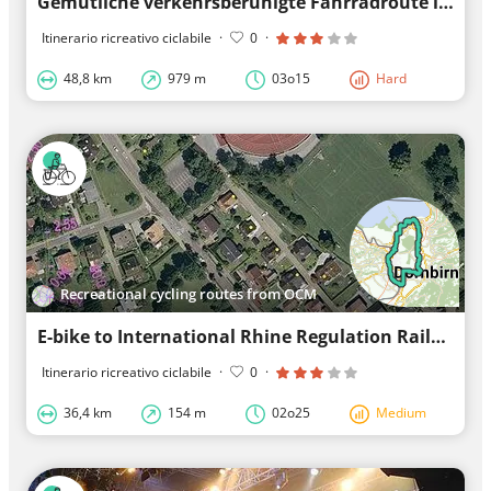
Gemütliche verkehrsberuhigte Fahrradroute in Rheintal
Itinerario ricreativo ciclabile
·
0
·
48,8 km
979 m
03o15
Hard
Recreational cycling routes from OCM
E-bike to International Rhine Regulation Railway (child friendly)
Itinerario ricreativo ciclabile
·
0
·
36,4 km
154 m
02o25
Medium