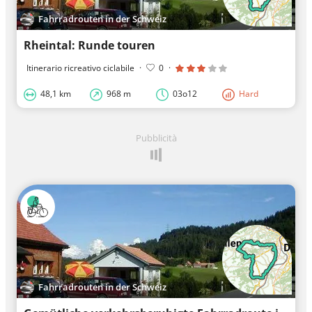
Fahrradrouten in der Schweiz
Rheintal: Runde touren
Itinerario ricreativo ciclabile
·
0
·
48,1 km
968 m
03o12
Hard
Pubblicità
Fahrradrouten in der Schweiz