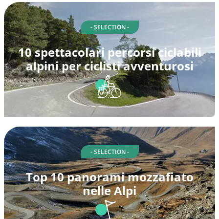
- SELECTION -
10 spettacolari percorsi ciclabili
alpini per ciclisti avventurosi
- SELECTION -
Top 10 panorami mozzafiato
nelle Alpi