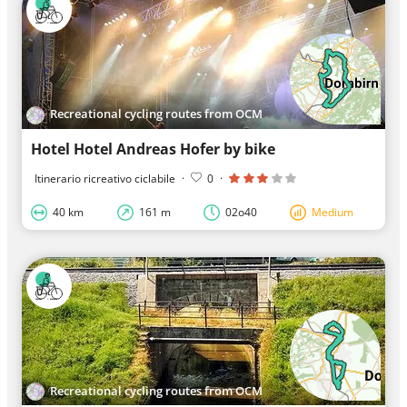
Recreational cycling routes from OCM
Hotel Hotel Andreas Hofer by bike
Itinerario ricreativo ciclabile
·
0
·
40 km
161 m
02o40
Medium
Recreational cycling routes from OCM