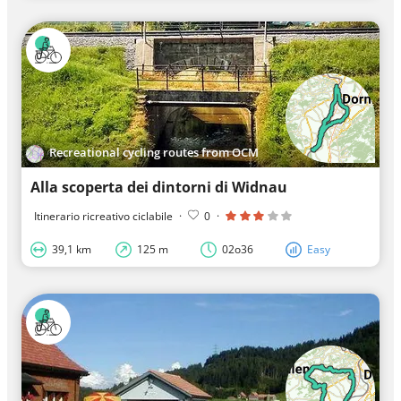
Recreational cycling routes from OCM
Alla scoperta dei dintorni di Widnau
Itinerario ricreativo ciclabile
·
0
·
39,1 km
125 m
02o36
Easy