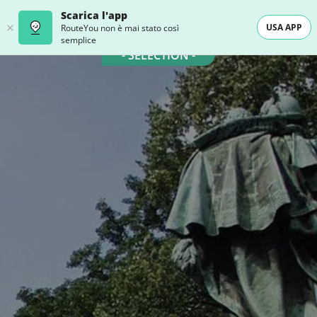
Scarica l'app
USA APP
RouteYou non è mai stato così
semplice
- SELECTION -