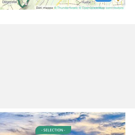
Dati mappa
© Thunderforest
© OpenStreetMap contributors
- SELECTION -