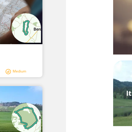
Medium
I