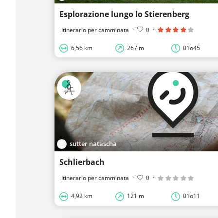
Esplorazione lungo lo Stierenberg
Itinerario per camminata
·
0
·
6,56 km
267 m
01o45
sutter natascha
Schlierbach
Itinerario per camminata
·
0
·
4,92 km
121 m
01o11