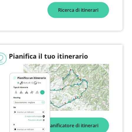
Ricerca di itinerari
Pianifica il tuo itinerario
Pianificatore di itinerari