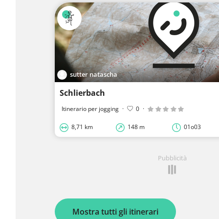
sutter natascha
Schlierbach
Itinerario per jogging
·
0
·
8,71 km
148 m
01o03
Pubblicità
Mostra tutti gli itinerari