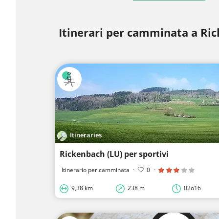
Itinerari per camminata a Ri
Itineraries
Rickenbach (LU) per sportivi
Itinerario per camminata
·
0
·
9,38 km
238 m
02o16