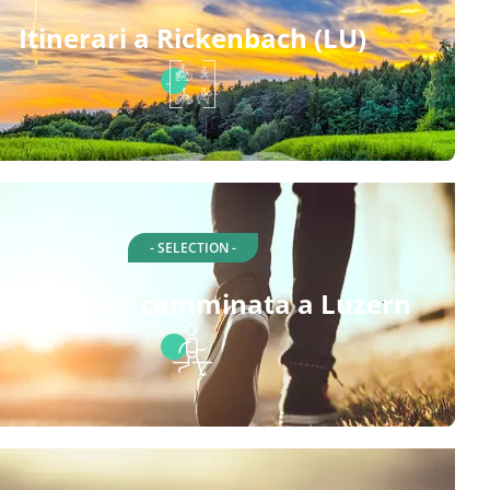
Itinerari a Rickenbach (LU)
- SELECTION -
tinerari per camminata a Luzern