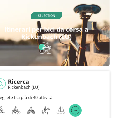
- SELECTION -
Itinerari per bici da corsa a
Rickenbach (LU)
Ricerca
Rickenbach (LU)
egliete tra più di 40 attività: