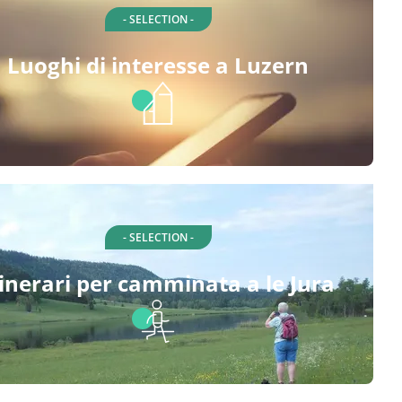
- SELECTION -
Luoghi di interesse a Luzern
- SELECTION -
tinerari per camminata a le Jura