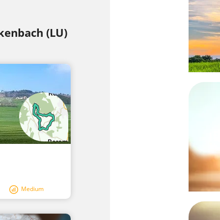
ckenbach (LU)
I
Medium