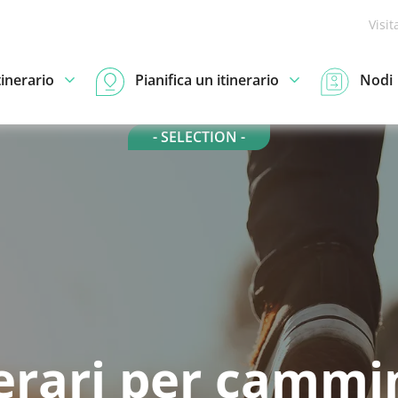
Visit
tinerario
Pianifica un itinerario
Nodi
- SELECTION -
nerari per cammi