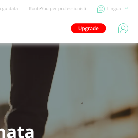
a guidata
RouteYou per professionisti
Lingua
Upgrade
nata