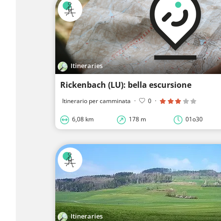
Itineraries
Rickenbach (LU): bella escursione
Itinerario per camminata
·
0
·
6,08 km
178 m
01o30
Itineraries