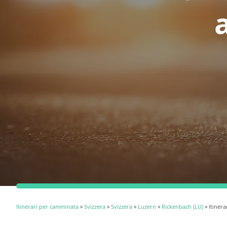
Itinerari per camminata
»
Svizzera
»
Svizzera
»
Luzern
»
Rickenbach (LU)
» Itiner