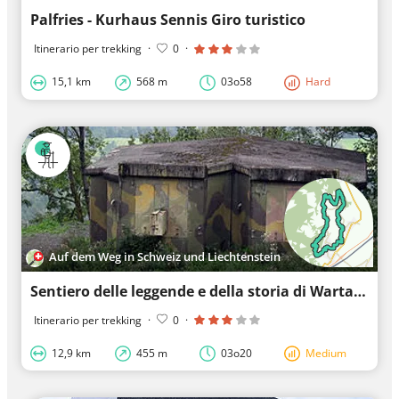
Palfries - Kurhaus Sennis Giro turistico
Itinerario per trekking
·
0
·
15,1 km
568 m
03o58
Hard
Auf dem Weg in Schweiz und Liechtenstein
Sentiero delle leggende e della storia di Wartau
Itinerario per trekking
·
0
·
12,9 km
455 m
03o20
Medium