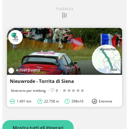
Pubblicità
Achiel Daems
Nieuwrode - Torrita di Siena
Itinerario per trekking
·
0
·
1.491 km
22.758 m
298o16
Extreme
Mostra tutti gli itinerari