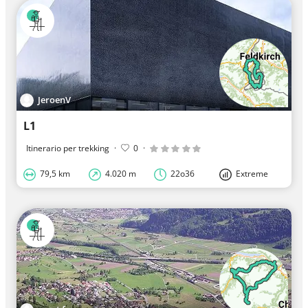
JeroenV
L1
Itinerario per trekking
·
0
·
79,5 km
4.020 m
22o36
Extreme