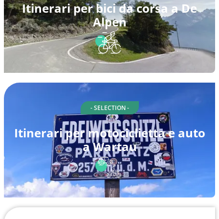
Itinerari per bici da corsa a De
Alpen
- SELECTION -
Itinerari per motociclietta e auto
a Wartau