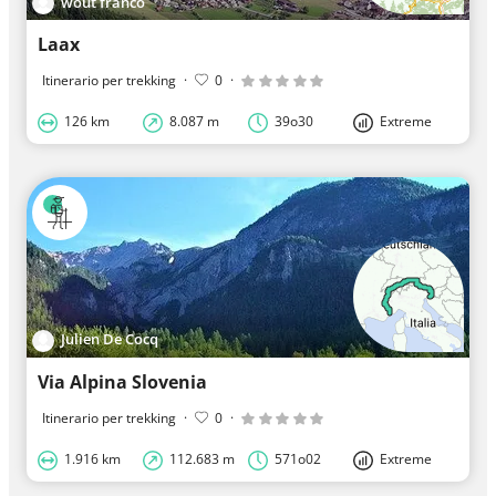
wout franco
Laax
Itinerario per trekking
·
0
·
126 km
8.087 m
39o30
Extreme
Julien De Cocq
Via Alpina Slovenia
Itinerario per trekking
·
0
·
1.916 km
112.683 m
571o02
Extreme