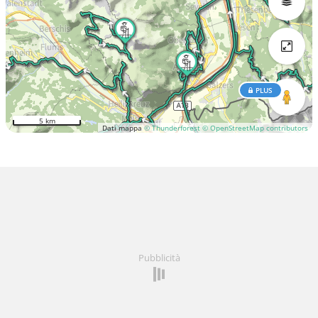
PLUS
5 km
Dati mappa
© Thunderforest
© OpenStreetMap contributors
Pubblicità