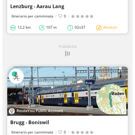
Lenzburg - Aarau Lang
Itinerario per camminata
·
0
·
12,2 km
107 m
02o37
Medium
Pubblicità
RouteYou Public Account
Brugg - Boniswil
Itinerario per camminata
·
0
·