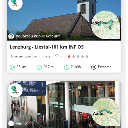
RouteYou Public Account
Lenzburg - Liestal-101 km INF OS
Itinerario per camminata
·
0
·
98 km
917 m
21o08
Extreme
benn0r