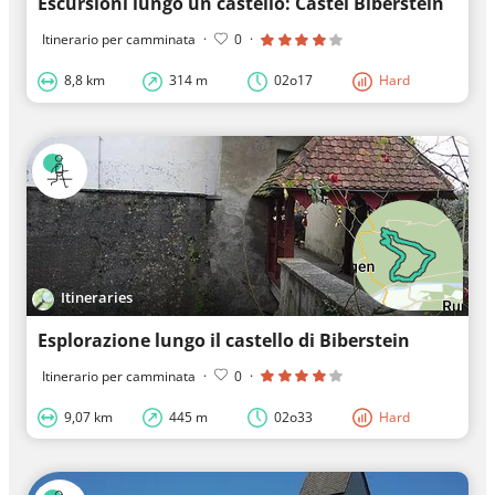
Escursioni lungo un castello: Castel Biberstein
Itinerario per camminata
·
0
·
8,8 km
314 m
02o17
Hard
Itineraries
Esplorazione lungo il castello di Biberstein
Itinerario per camminata
·
0
·
9,07 km
445 m
02o33
Hard