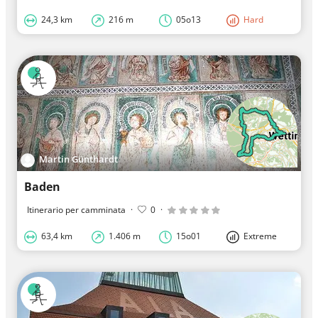
24,3 km
216 m
05o13
Hard
Martin Günthardt
Baden
Itinerario per camminata
·
0
·
63,4 km
1.406 m
15o01
Extreme