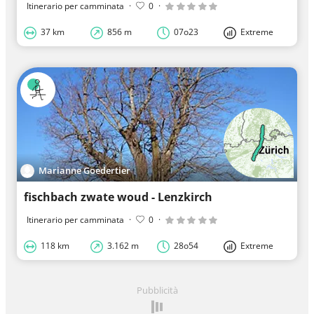
Itinerario per camminata
·
0
·
37 km
856 m
07o23
Extreme
Marianne Goedertier
fischbach zwate woud - Lenzkirch
Itinerario per camminata
·
0
·
118 km
3.162 m
28o54
Extreme
Pubblicità