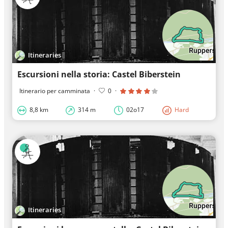
Itineraries
Escursioni nella storia: Castel Biberstein
Itinerario per camminata
·
0
·
8,8 km
314 m
02o17
Hard
Itineraries