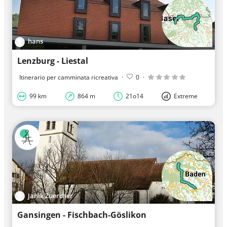
hans
Lenzburg - Liestal
Itinerario per camminata ricreativa
·
0
·
99 km
864 m
21o14
Extreme
Janik Zuercher
Gansingen - Fischbach-Göslikon