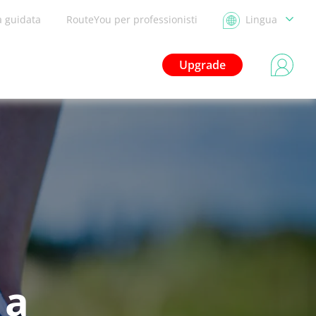
a guidata
RouteYou per professionisti
Lingua
Upgrade
 a