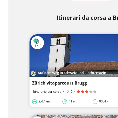
Itinerari da corsa a B
Auf dem Weg in Schweiz und Liechtenstein
Zürich vitaparcours Brugg
Itinerario per corsa
·
0
·
2,47 km
41 m
00o17