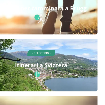
tinerari per camminata a Brugg
- SELECTION -
Itinerari a Svizzera