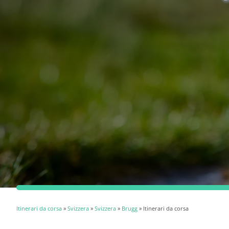
Itinerari da corsa
»
Svizzera
»
Svizzera
»
Brugg
» Itinerari da corsa