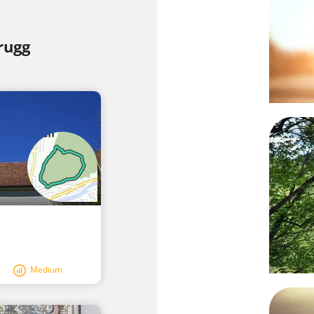
I
rugg
Medium