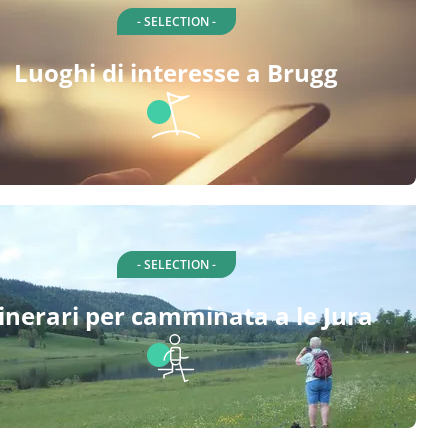
- SELECTION -
Luoghi di interesse a Brugg
- SELECTION -
tinerari per camminata a le Jura