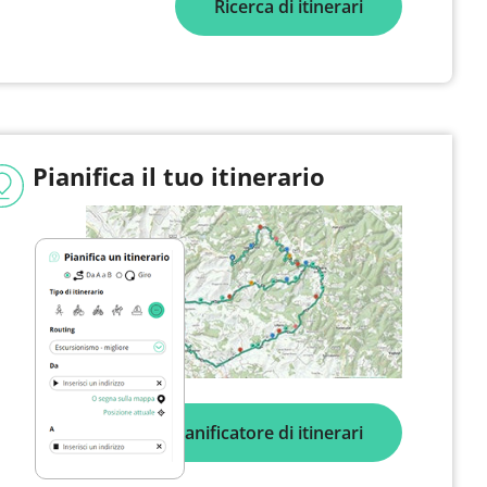
Ricerca di itinerari
Pianifica il tuo itinerario
Pianificatore di itinerari