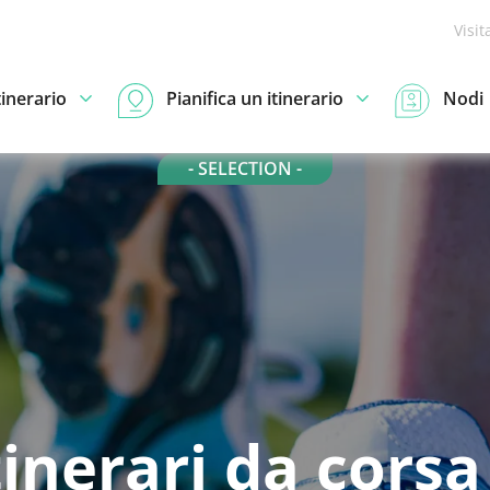
Visit
tinerario
Pianifica un itinerario
Nodi
- SELECTION -
tinerari da corsa