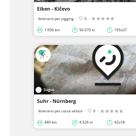
Eiken - Kičevo
Itinerario per jogging
·
0
·
1.956 km
56.070 m
195o37
Sugus
Suhr - Nürnberg
Itinerario per corsa veloce
·
0
·
440 km
4.526 m
42o18