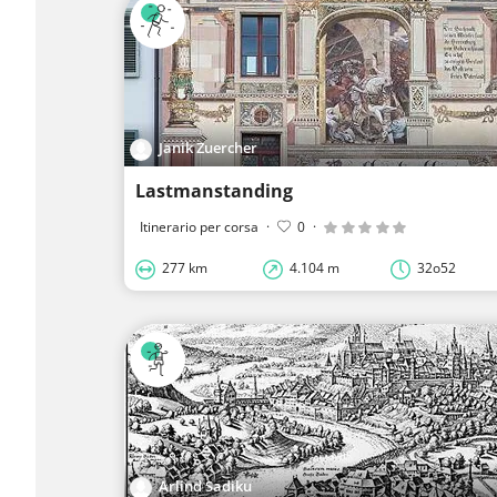
Janik Zuercher
Lastmanstanding
Itinerario per corsa
·
0
·
277 km
4.104 m
32o52
Arlind Sadiku