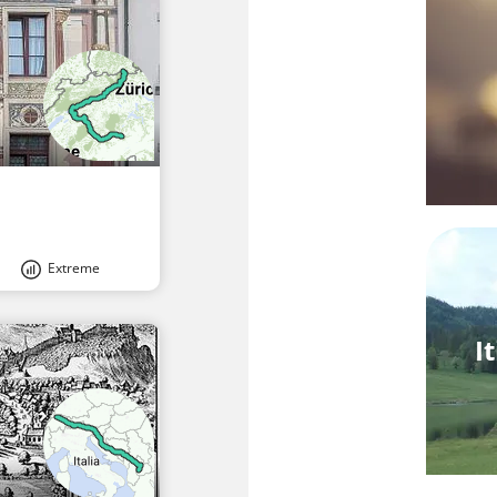
Extreme
I