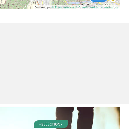
Dati mappa
© Thunderforest
© OpenStreetMap contributors
- SELECTION -