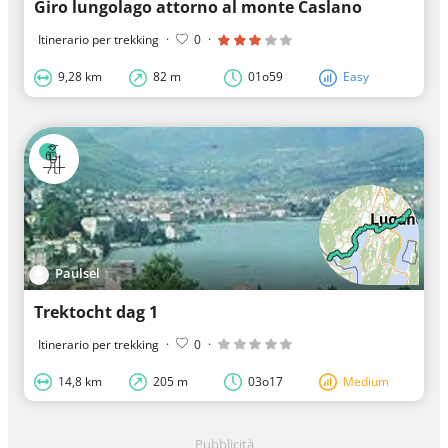
Giro lungolago attorno al monte Caslano
Itinerario per trekking
·
0
·
9,28 km
82 m
01o59
Easy
Paulsel
Trektocht dag 1
Itinerario per trekking
·
0
·
14,8 km
205 m
03o17
Medium
Pubblicità