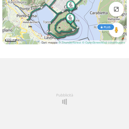
PLUS
500 m
Dati mappa
© Thunderforest
© OpenStreetMap contributors
Pubblicità