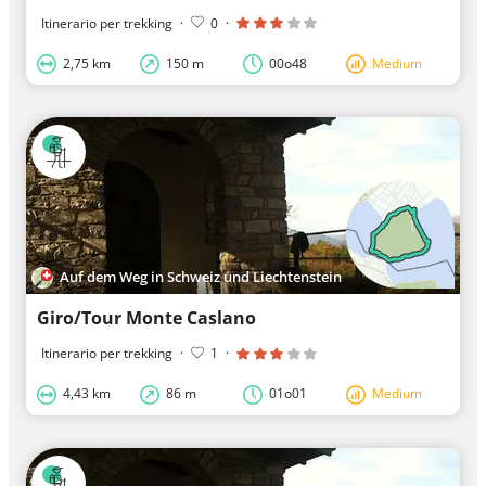
Itinerario per trekking
·
0
·
2,75 km
150 m
00o48
Medium
Auf dem Weg in Schweiz und Liechtenstein
Giro/Tour Monte Caslano
Itinerario per trekking
·
1
·
4,43 km
86 m
01o01
Medium