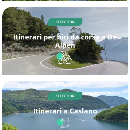
- SELECTION -
Itinerari per bici da corsa a De
Alpen
- SELECTION -
Itinerari a Caslano