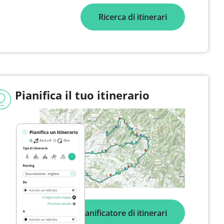
Ricerca di itinerari
Pianifica il tuo itinerario
Pianificatore di itinerari