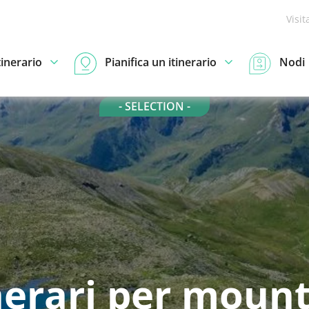
Visit
tinerario
Pianifica un itinerario
Nodi
- SELECTION -
nerari per moun