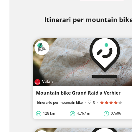
Itinerari per mountain bik
Valais
Mountain bike Grand Raid a Verbier
Itinerario per mountain bike
·
0
·
128 km
4.767 m
07o06