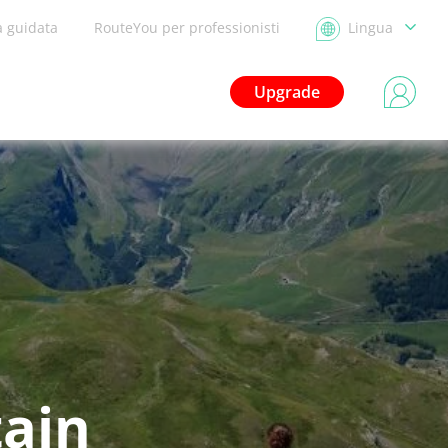
a guidata
RouteYou per professionisti
Lingua
Upgrade
tain