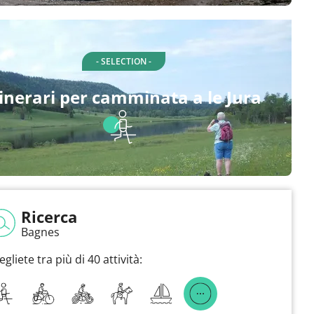
- SELECTION -
tinerari per camminata a le Jura
Ricerca
Bagnes
egliete tra più di 40 attività: