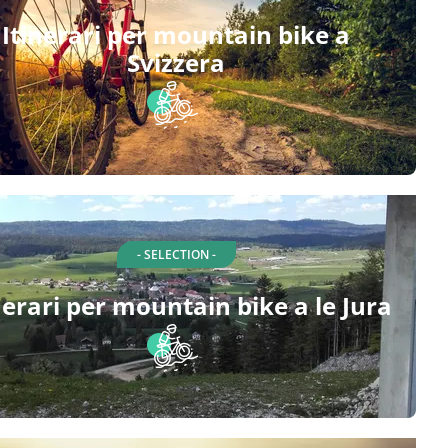
Itinerari per mountain bike a
Svizzera
- SELECTION -
nerari per mountain bike a le Jura