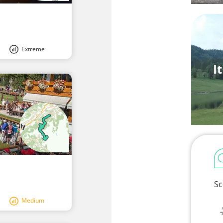
Extreme
I
Sc
Medium