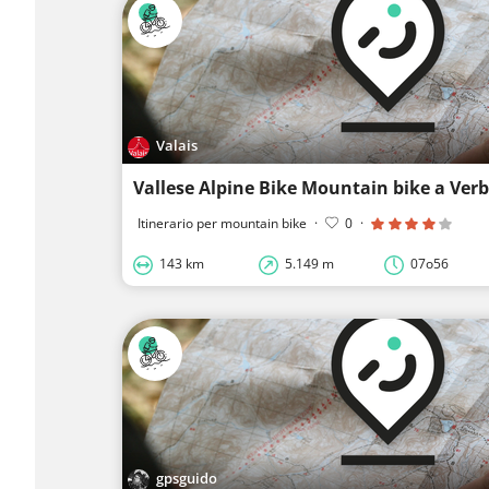
Valais
Vallese Alpine Bike Mountain bike a Verb
Itinerario per mountain bike
·
0
·
143 km
5.149 m
07o56
gpsguido