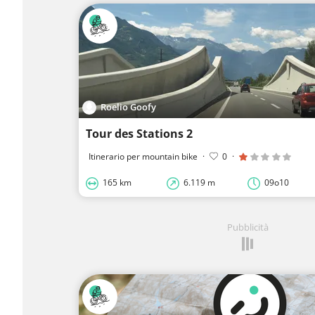
Roelio Goofy
Tour des Stations 2
Itinerario per mountain bike
·
0
·
165 km
6.119 m
09o10
Pubblicità