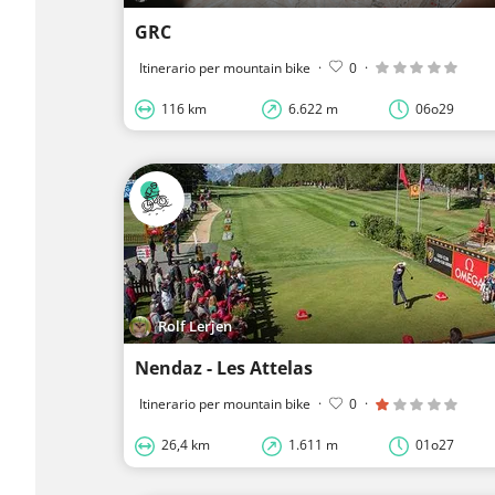
GRC
Itinerario per mountain bike
·
0
·
116 km
6.622 m
06o29
Rolf Lerjen
Nendaz - Les Attelas
Itinerario per mountain bike
·
0
·
26,4 km
1.611 m
01o27