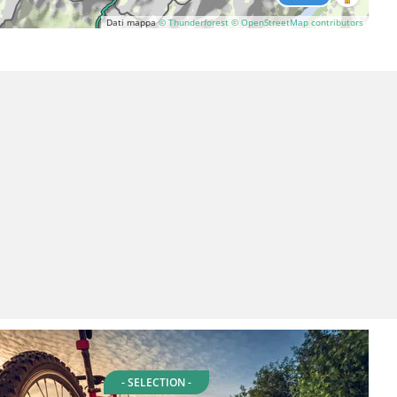
Dati mappa
© Thunderforest
© OpenStreetMap contributors
- SELECTION -