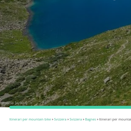
Risorsa:
Jay86Jay
Itinerari per mountain bike
»
Svizzera
»
Svizzera
»
Bagnes
» Itinerari per mounta