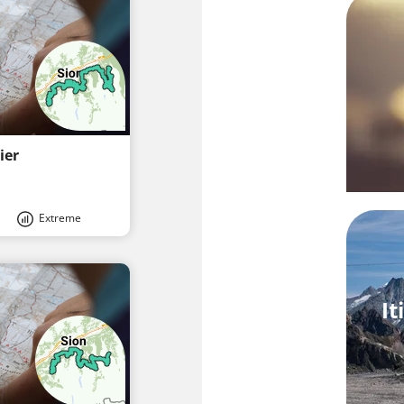
ier
Extreme
It