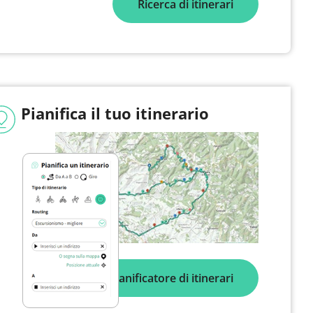
Ricerca di itinerari
Pianifica il tuo itinerario
Pianificatore di itinerari