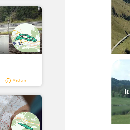
Medium
I