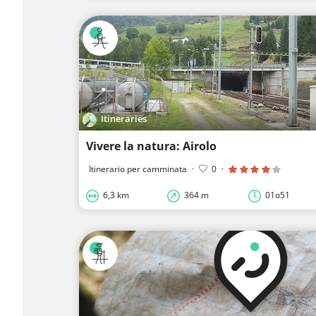
Itineraries
Vivere la natura: Airolo
Itinerario per camminata
·
0
·
6,3 km
364 m
01o51