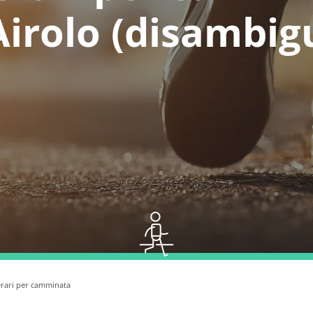
Airolo (disambig
erari per camminata