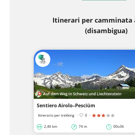
Itinerari per camminata 
(disambigua)
Auf dem Weg in Schweiz und Liechtenstein
Sentiero Airolo–Pesciüm
Itinerario per trekking
·
0
·
2,46 km
74 m
00o36