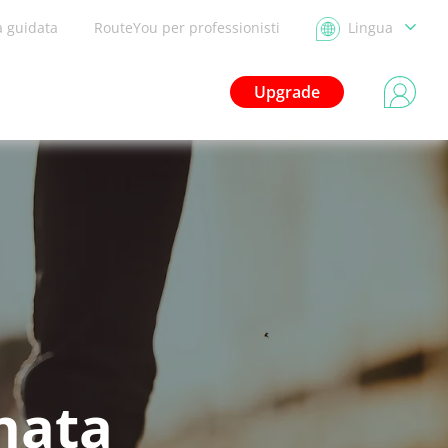
a guidata
RouteYou per professionisti
Lingua
Upgrade
nata