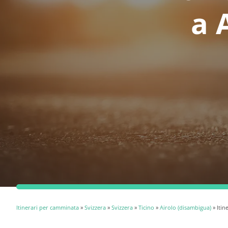
a 
Itinerari per camminata
»
Svizzera
»
Svizzera
»
Ticino
»
Airolo (disambigua)
» Itin