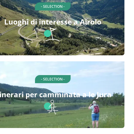
- SELECTION -
Luoghi di interesse a Airolo
- SELECTION -
tinerari per camminata a le Jura