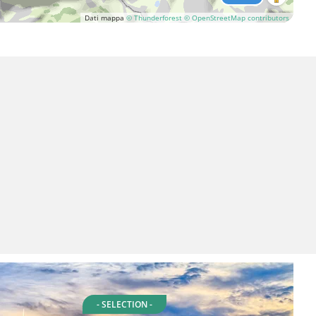
Dati mappa
© Thunderforest
© OpenStreetMap contributors
- SELECTION -