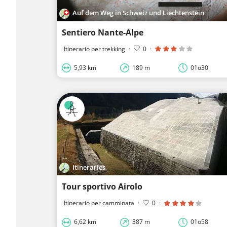
Auf dem Weg in Schweiz und Liechtenstein
Sentiero Nante-Alpe
Itinerario per trekking
·
0
·
5,93 km
189 m
01o30
Itineraries
Tour sportivo Airolo
Itinerario per camminata
·
0
·
6,62 km
387 m
01o58