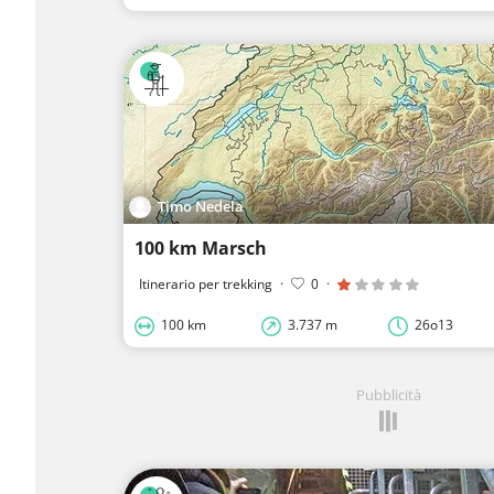
Timo Nedela
100 km Marsch
Itinerario per trekking
·
0
·
100 km
3.737 m
26o13
Pubblicità