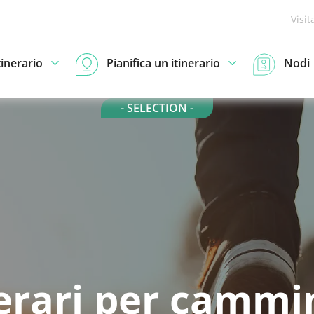
Visit
tinerario
Pianifica un itinerario
Nodi
- SELECTION -
nerari per cammi