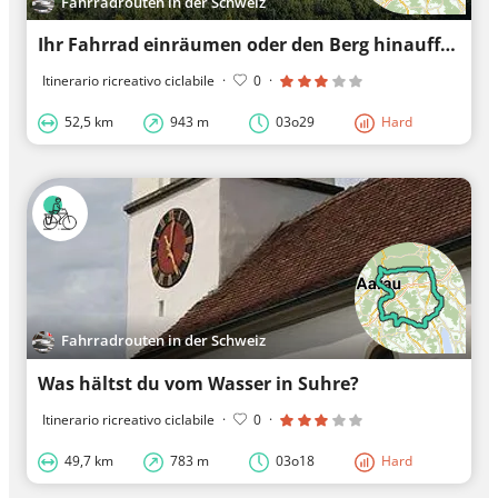
Fahrradrouten in der Schweiz
Ihr Fahrrad einräumen oder den Berg hinauffahren: Bözbergpass
Itinerario ricreativo ciclabile
·
0
·
52,5 km
943 m
03o29
Hard
Fahrradrouten in der Schweiz
Was hältst du vom Wasser in Suhre?
Itinerario ricreativo ciclabile
·
0
·
49,7 km
783 m
03o18
Hard