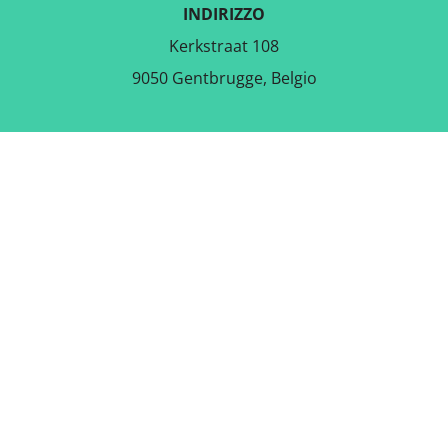
INDIRIZZO
Kerkstraat 108
9050 Gentbrugge, Belgio
SCARICA L'APPLICAZIONE
GRATUITA
SEGUICI