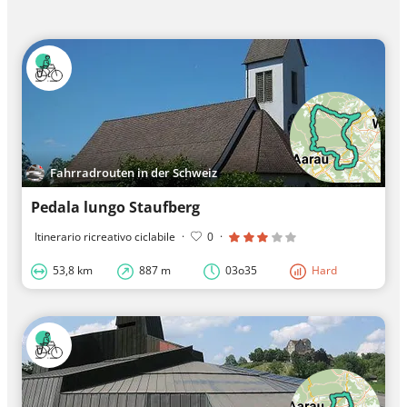
Fahrradrouten in der Schweiz
Pedala lungo Staufberg
Itinerario ricreativo ciclabile
·
0
·
53,8 km
887 m
03o35
Hard