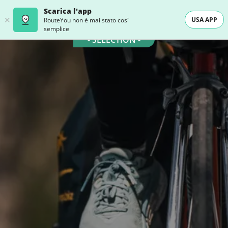
Scarica l'app
USA APP
RouteYou non è mai stato così
semplice
- SELECTION -