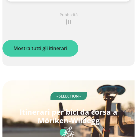
Pubblicità
Mostra tutti gli itinerari
- SELECTION -
Itinerari per bici da corsa a
Möriken-Wildegg