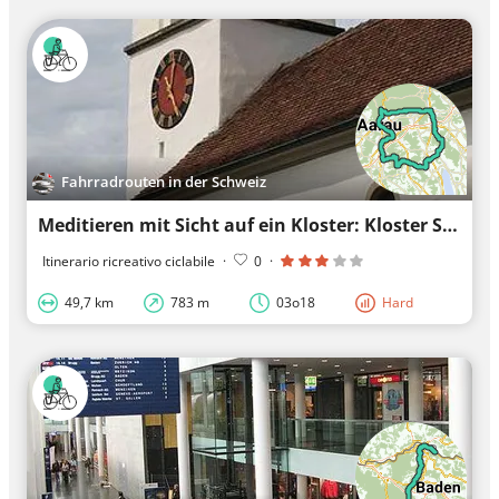
Fahrradrouten in der Schweiz
Meditieren mit Sicht auf ein Kloster: Kloster St. Ursula
Itinerario ricreativo ciclabile
·
0
·
49,7 km
783 m
03o18
Hard