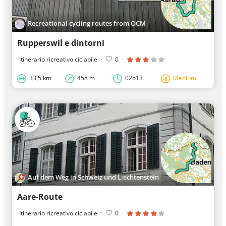
Recreational cycling routes from OCM
Rupperswil e dintorni
Itinerario ricreativo ciclabile
·
0
·
33,5 km
458 m
02o13
Medium
Auf dem Weg in Schweiz und Liechtenstein
Aare-Route
Itinerario ricreativo ciclabile
·
0
·