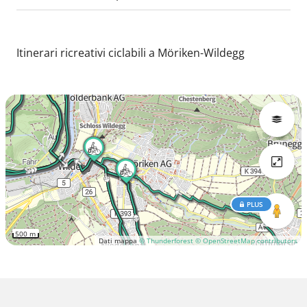
Itinerari ricreativi ciclabili a Möriken-Wildegg
PLUS
500 m
Dati mappa
© Thunderforest
© OpenStreetMap contributors