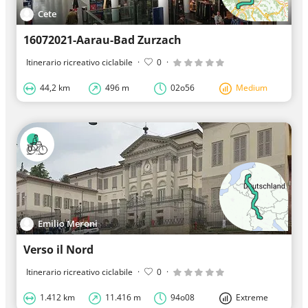
Cete
16072021-Aarau-Bad Zurzach
Itinerario ricreativo ciclabile
·
0
·
44,2 km
496 m
02o56
Medium
Emilio Meroni
Verso il Nord
Itinerario ricreativo ciclabile
·
0
·
1.412 km
11.416 m
94o08
Extreme