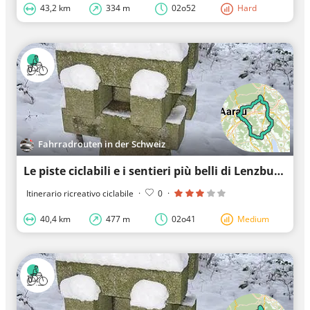
43,2 km
334 m
02o52
Hard
Fahrradrouten in der Schweiz
Le piste ciclabili e i sentieri più belli di Lenzburg
Itinerario ricreativo ciclabile
·
0
·
40,4 km
477 m
02o41
Medium