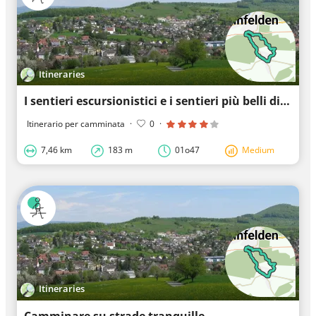
Itineraries
I sentieri escursionistici e i sentieri più belli di Magden
Itinerario per camminata
·
0
·
7,46 km
183 m
01o47
Medium
Itineraries