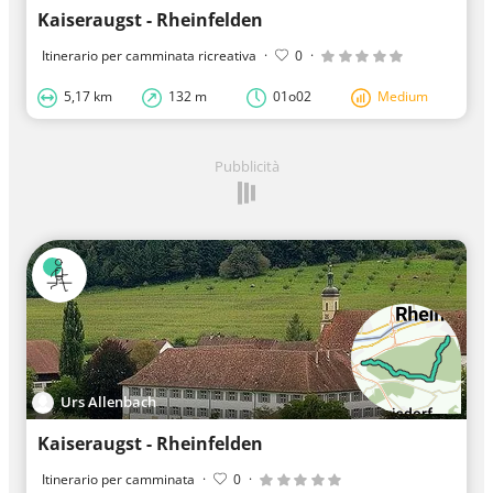
Kaiseraugst - Rheinfelden
Itinerario per camminata ricreativa
·
0
·
5,17 km
132 m
01o02
Medium
Pubblicità
Urs Allenbach
Kaiseraugst - Rheinfelden
Itinerario per camminata
·
0
·