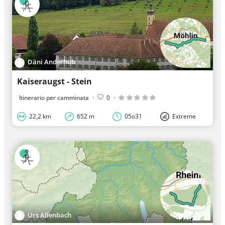
Däni Anderhub
Kaiseraugst - Stein
Itinerario per camminata
·
0
·
22,2 km
652 m
05o31
Extreme
Urs Allenbach