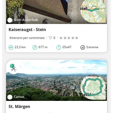
Däni Anderhub
Kaiseraugst - Stein
Itinerario per camminata
·
0
·
23,3 km
677 m
05o47
Extreme
Cactus
St. Märgen