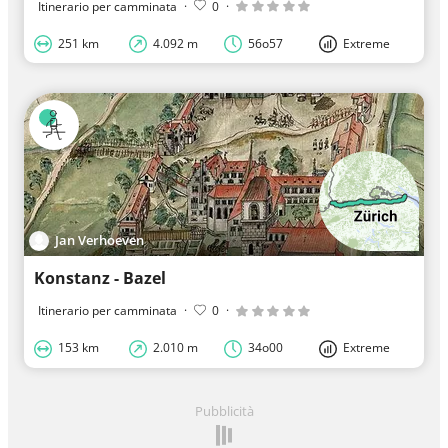
Itinerario per camminata
·
0
·
251 km
4.092 m
56o57
Extreme
Jan Verhoeven
Konstanz - Bazel
Itinerario per camminata
·
0
·
153 km
2.010 m
34o00
Extreme
Pubblicità