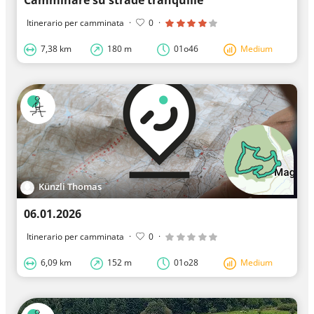
Camminare su strade tranquille
Itinerario per camminata
·
0
·
7,38 km
180 m
01o46
Medium
Künzli Thomas
06.01.2026
Itinerario per camminata
·
0
·
6,09 km
152 m
01o28
Medium