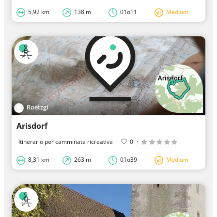
5,92 km
138 m
01o11
Medium
Roetzgi
Arisdorf
Itinerario per camminata ricreativa
·
0
·
8,31 km
263 m
01o39
Medium