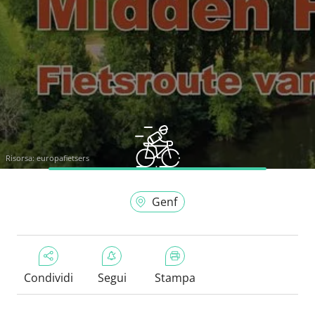
Risorsa:
europafietsers
Genf
Condividi
Segui
Stampa