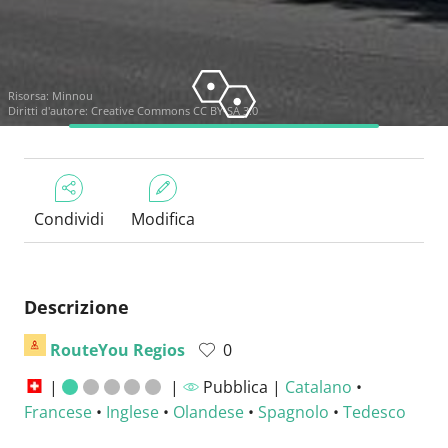
Risorsa:
Minnou
Diritti d'autore:
Creative Commons CC BY-SA 3.0
Condividi
Modifica
Descrizione
RouteYou Regios
0
|
|
Pubblica |
Catalano
•
Francese
•
Inglese
•
Olandese
•
Spagnolo
•
Tedesco