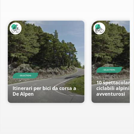
- SELECTION -
- SELECTION -
10 spettacolari 
Itinerari per bici da corsa a
ciclabili alpini p
De Alpen
avventurosi