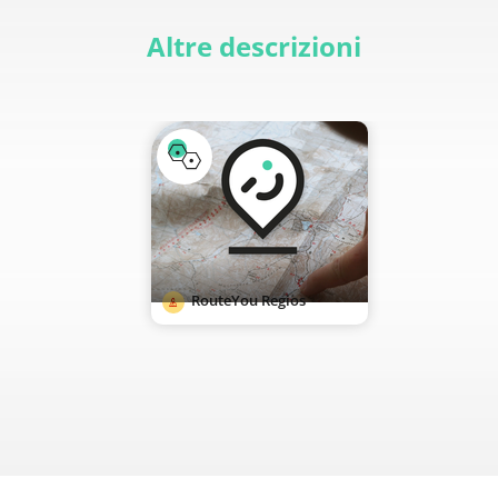
Altre descrizioni
RouteYou Regios