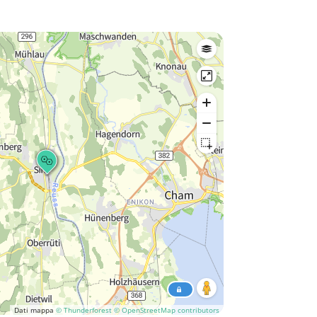
Dati mappa
© Thunderforest
© OpenStreetMap contributors