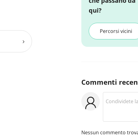
che passano da
qui?
Percorsi vicini
Commenti recen
Nessun commento trova