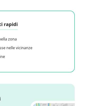
i rapidi
nella zona
sse nelle vicinanze
ine
i