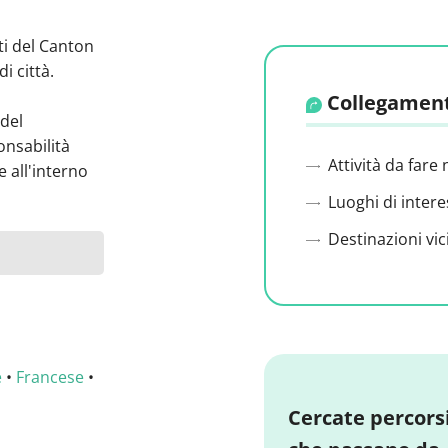
ti del Canton
i città.
Collegament
 del
onsabilità
Attività da fare 
 all'interno
Luoghi di intere
Destinazioni vic
e
•
Francese
•
Cercate percors