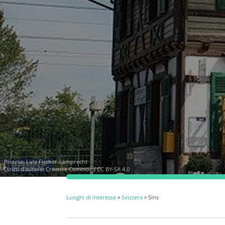
Risorsa:
Lutz Fischer-Lamprecht
Diritti d'autore:
Creative Commons CC BY-SA 4.0
Luoghi di interesse
»
Svizzera
» Sins