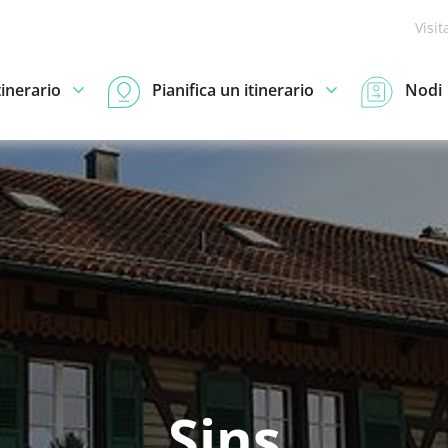
Visit
tinerario
Pianifica un itinerario
Nodi
Sins