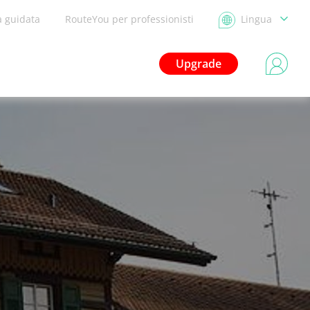
a guidata
RouteYou per professionisti
Lingua
Upgrade