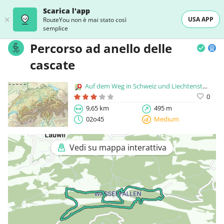
Scarica l'app
USA APP
RouteYou non è mai stato così
semplice
Percorso ad anello delle
cascate
Auf dem Weg in Schweiz und Liechtenstein
0
9,65 km
495 m
02o45
Medium
Vedi su mappa interattiva