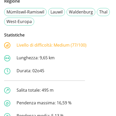
Regione
Mümliswil-Ramiswil
Lauwil
Waldenburg
Thal
West-Europa
Statistiche
Livello di difficoltà:
Medium (77/100)
Lunghezza:
9,65 km
Durata:
02o45
Salita totale:
495 m
Pendenza massima:
16,59 %
Pendenza media:
5,13 %