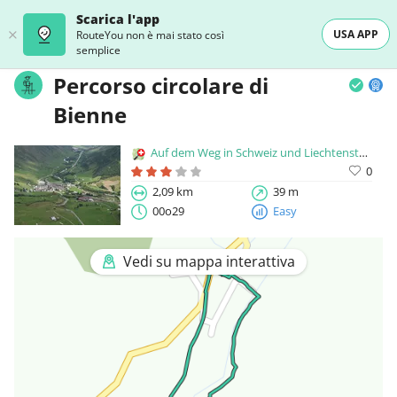
Scarica l'app
USA APP
RouteYou non è mai stato così
semplice
Percorso circolare di
Bienne
Auf dem Weg in Schweiz und Liechtenstein
0
2,09 km
39 m
00o29
Easy
Vedi su mappa interattiva