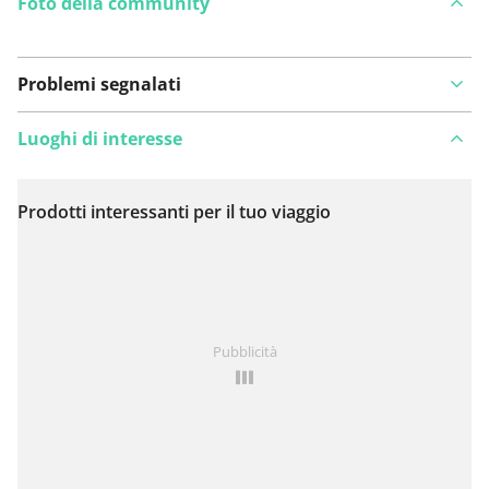
Foto della community
Problemi segnalati
Luoghi di interesse
Prodotti interessanti per il tuo viaggio
Visualizza sulla mappa
Hai notato qualcosa su questo itinerario?
Aggiungere
Pubblicità
un problema