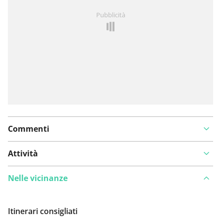
Hai notato qualcosa su questo itinerario?
Aggiungere
Pubblicità
un problema
Commenti
Attività
Nelle vicinanze
Itinerari consigliati