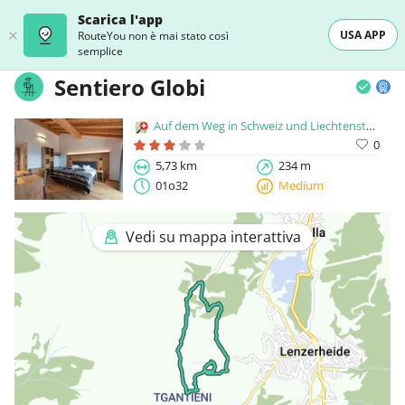
Scarica l'app
USA APP
RouteYou non è mai stato così
semplice
Sentiero Globi
Auf dem Weg in Schweiz und Liechtenstein
0
5,73 km
234 m
01o32
Medium
Vedi su mappa interattiva