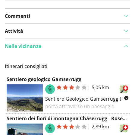
Commenti
Attività
Nelle vicinanze
Itinerari consigliati
Sentiero geologico Gamserrugg
|
5,05 km
Sentiero Geologico Gamserrugg ti
porta attraverso un paesaggio
tranquillo, caratterizzato dalla
Sentiero dei fiori di montagna Chäserrugg - Rosenboden
bellezza della natura. Su una
|
2,89 km
lunghezza di 5,0 chilometri ti