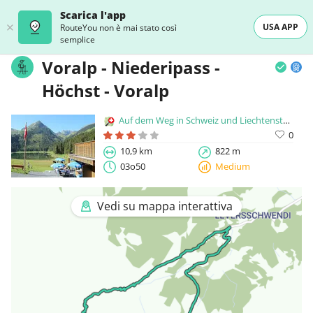
Scarica l'app
USA APP
RouteYou non è mai stato così
semplice
Voralp - Niederipass -
Höchst - Voralp
Auf dem Weg in Schweiz und Liechtenstein
0
10,9 km
822 m
03o50
Medium
Vedi su mappa interattiva