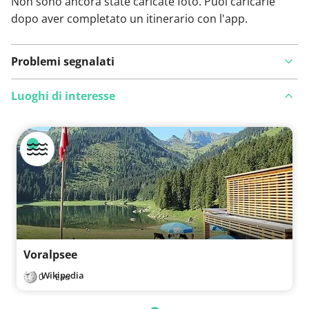
Non sono ancora state caricate foto. Puoi caricarle
dopo aver completato un itinerario con l'app.
Problemi segnalati
Luoghi di interesse
Visualizza sulla mappa
Hai notato qualcosa su questo itinerario?
Aggiungere
un problema
Voralpsee
Wikipedia
0
·
Eau