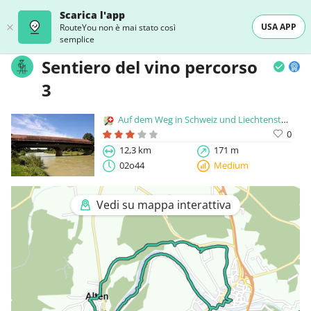
Scarica l'app
USA APP
RouteYou non è mai stato così
semplice
Sentiero del vino percorso
3
Auf dem Weg in Schweiz und Liechtenstein
0
12,3 km
171 m
02o44
Medium
Vedi su mappa interattiva