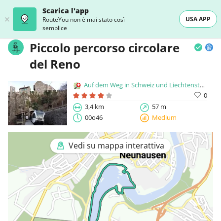
Scarica l'app
USA APP
RouteYou non è mai stato così
semplice
Piccolo percorso circolare
del Reno
Auf dem Weg in Schweiz und Liechtenstein
0
3,4 km
57 m
00o46
Medium
Vedi su mappa interattiva