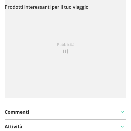
Prodotti interessanti per il tuo viaggio
Visualizza sulla mappa
Hai notato qualcosa su questo itinerario?
Aggiungere
Pubblicità
un problema
Commenti
Attività