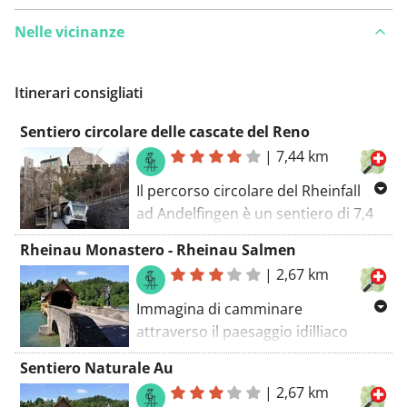
Nelle vicinanze
Itinerari consigliati
Sentiero circolare delle cascate del Reno
|
7,44 km
Il percorso circolare del Rheinfall
ad Andelfingen è un sentiero di 7,4
chilometri di lunghezza, di difficoltà
Rheinau Monastero - Rheinau Salmen
media, che ti conduce attraverso un
|
2,67 km
paesaggio impressionante. Il
percorso ha forma di lente ed è ben
Immagina di camminare
segnalato, così puoi goderti
attraverso il paesaggio idilliaco
tranquillamente la vista mozzafiato
intorno al Monastero di Rheinau. Il
Sentiero Naturale Au
delle cascate del Reno. Lungo il tuo
percorso Monastero di Rheinau -
|
2,67 km
cammino ci sono numerose fontane
Salmen di Rheinau, lungo 2,7