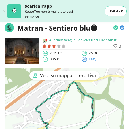
Scarica l'app
USA APP
RouteYou non è mai stato così
semplice
Matran - Sentiero blu🔵
Auf dem Weg in Schweiz und Liechtenstein
0
2,36 km
28 m
00o31
Easy
Vedi su mappa interattiva