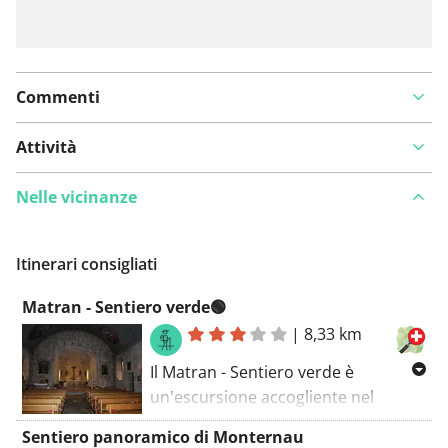
Commenti
Attività
Nelle vicinanze
Itinerari consigliati
Matran - Sentiero verde🟢
|
8,33 km
Il Matran - Sentiero verde è
un'escursione accogliente nel
pittoresco distretto di Saanen. Con
Sentiero panoramico di Monternau
una lunghezza di 8,3 chilometri e