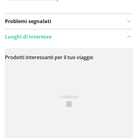
Problemi segnalati
Luoghi di interesse
Prodotti interessanti per il tuo viaggio
Visualizza sulla mappa
Hai notato qualcosa su questo itinerario?
Aggiungere
Pubblicità
un problema