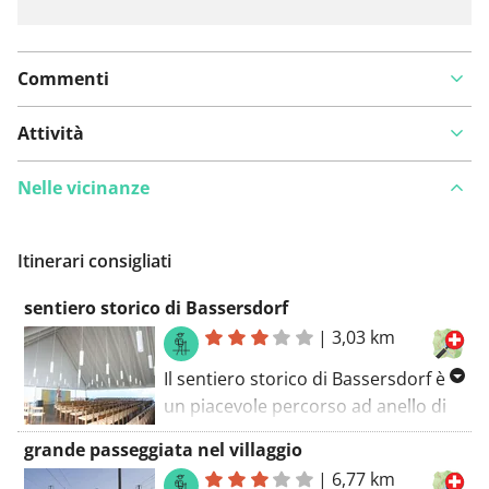
Commenti
Attività
Nelle vicinanze
Itinerari consigliati
sentiero storico di Bassersdorf
|
3,03 km
Il sentiero storico di Bassersdorf è
un piacevole percorso ad anello di
3,0 chilometri, perfetto per chi
grande passeggiata nel villaggio
desidera scoprire la natura e la
|
6,77 km
storia. Il percorso è facilmente