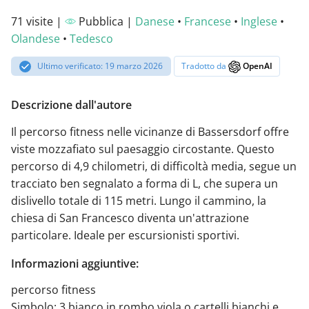
71 visite |
Pubblica |
Danese
•
Francese
•
Inglese
•
Olandese
•
Tedesco
Ultimo verificato: 19 marzo 2026
Tradotto da
OpenAI
Descrizione dall'autore
Il percorso fitness nelle vicinanze di Bassersdorf offre
viste mozzafiato sul paesaggio circostante. Questo
percorso di 4,9 chilometri, di difficoltà media, segue un
tracciato ben segnalato a forma di L, che supera un
dislivello totale di 115 metri. Lungo il cammino, la
chiesa di San Francesco diventa un'attrazione
particolare. Ideale per escursionisti sportivi.
Informazioni aggiuntive:
percorso fitness
Simbolo: 3 bianco in rombo viola o cartelli bianchi e