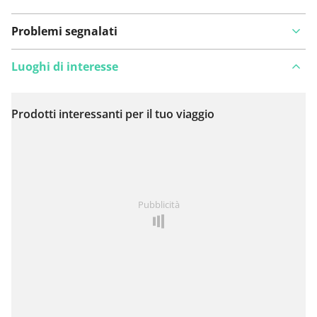
Problemi segnalati
Luoghi di interesse
Prodotti interessanti per il tuo viaggio
Visualizza sulla mappa
Hai notato qualcosa su questo itinerario?
Aggiungere
Pubblicità
un problema