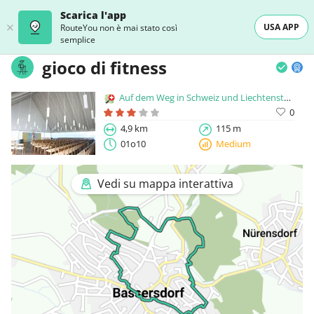
Scarica l'app
USA APP
RouteYou non è mai stato così
semplice
gioco di fitness
Auf dem Weg in Schweiz und Liechtenstein
0
4,9 km
115 m
01o10
Medium
Vedi su mappa interattiva