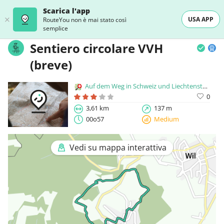
Scarica l'app
USA APP
RouteYou non è mai stato così
semplice
Sentiero circolare VVH
(breve)
Auf dem Weg in Schweiz und Liechtenstein
0
3,61 km
137 m
00o57
Medium
Vedi su mappa interattiva