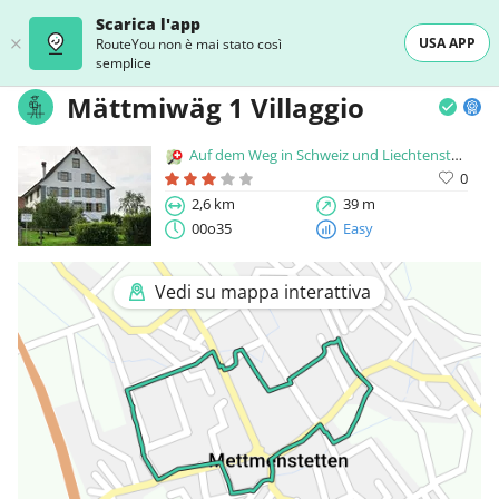
Scarica l'app
USA APP
RouteYou non è mai stato così
semplice
Mättmiwäg 1 Villaggio
Auf dem Weg in Schweiz und Liechtenstein
0
2,6 km
39 m
00o35
Easy
Vedi su mappa interattiva