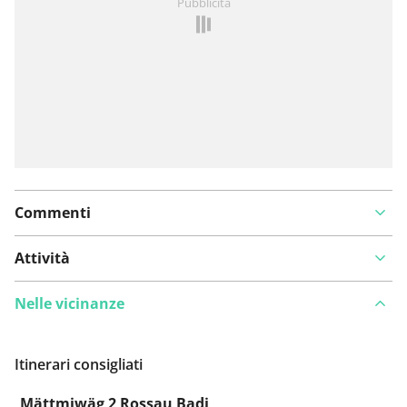
Pubblicità
un problema
Commenti
Attività
Nelle vicinanze
Itinerari consigliati
Mättmiwäg 2 Rossau Badi